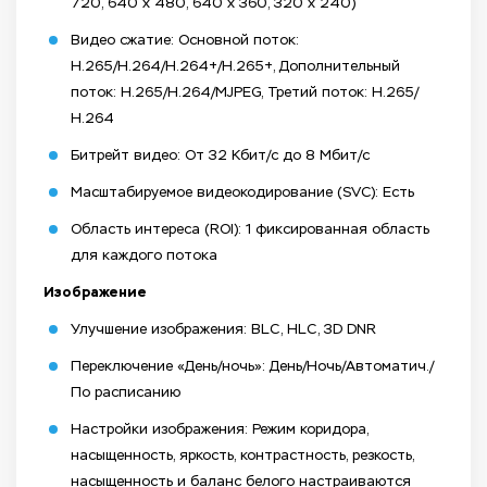
720, 640 x 480, 640 x 360, 320 x 240)
Видео сжатие: Основной поток:
H.265/H.264/H.264+/H.265+, Дополнительный
поток: H.265/H.264/MJPEG, Третий поток: H.265/
H.264
Битрейт видео: От 32 Кбит/с до 8 Мбит/с
Масштабируемое видеокодирование (SVC): Есть
Область интереса (ROI): 1 фиксированная область
для каждого потока
Изображение
Улучшение изображения: BLC, HLC, 3D DNR
Переключение «День/ночь»: День/Ночь/Автоматич./
По расписанию
Настройки изображения: Режим коридора,
насыщенность, яркость, контрастность, резкость,
насыщенность и баланс белого настраиваются