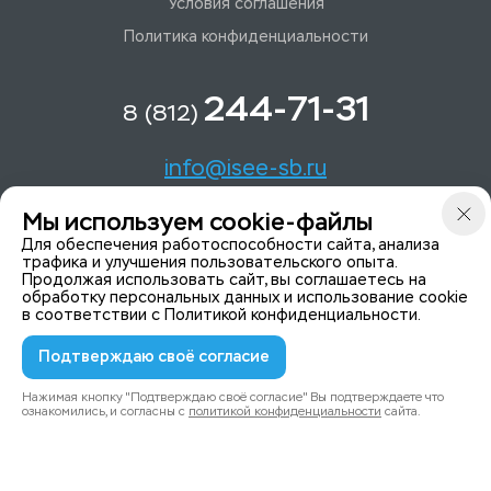
Условия соглашения
Политика конфиденциальности
244-71-31
8 (812)
info@isee-sb.ru
Мы используем cookie-файлы
Светлановский пр-кт, д. 70, корп. 1
Для обеспечения работоспособности сайта, анализа
трафика и улучшения пользовательского опыта.
Продолжая использовать сайт, вы соглашаетесь на
Мы в Telegam
обработку персональных данных и использование cookie
в соответствии с
Политикой конфиденциальности
.
Подтверждаю своё согласие
© 2015-2026 ISeeYou - системы безопасности
Политика конфиденциальности
Нажимая кнопку "Подтверждаю своё согласие" Вы подтверждаете что
ознакомились, и согласны с
политикой конфиденциальности
сайта.
0
0
Каталог