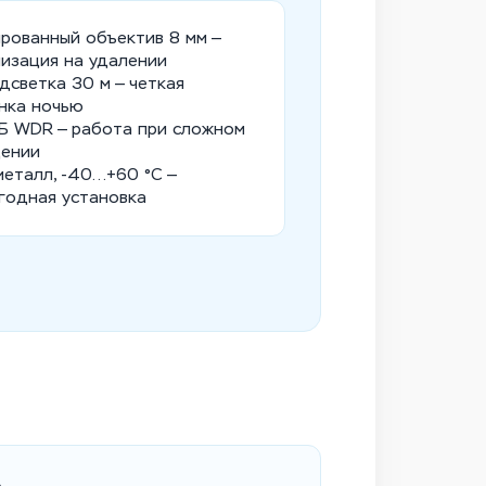
рованный объектив 8 мм —
изация на удалении
дсветка 30 м — четкая
нка ночью
Б WDR — работа при сложном
щении
металл, -40...+60 °C —
годная установка