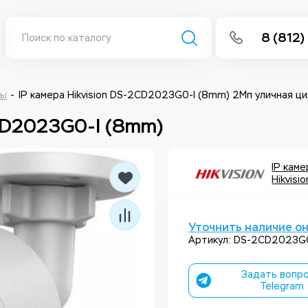
8 (812)
info@isee
Написать 
ры
IP камера Hikvision DS-2CD2023G0-I (8mm) 2Мп уличная ц
2CD2023G0-I (8mm)
Написать
Заказа
IP кам
Hikvisio
Уточнить наличие о
Артикул: DS-2CD2023G0
Задать вопро
Telegram