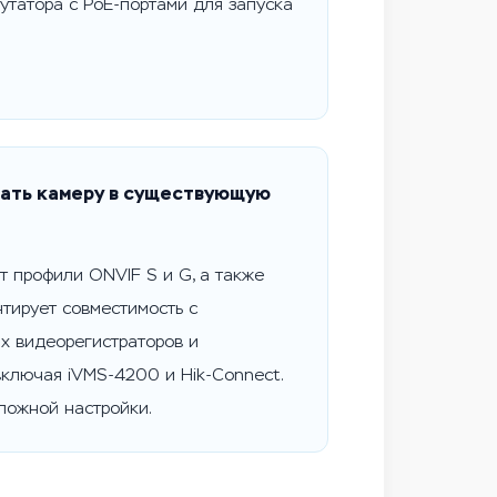
утатора с PoE-портами для запуска
ать камеру в существующую
т профили ONVIF S и G, а также
нтирует совместимость с
х видеорегистраторов и
включая iVMS-4200 и Hik-Connect.
ложной настройки.