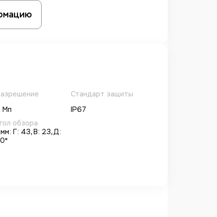
рмацию
азрешение
Стандарт защиты
 Мп
IP67
гол обзора
мм: Г: 43, В: 23, Д:
0°