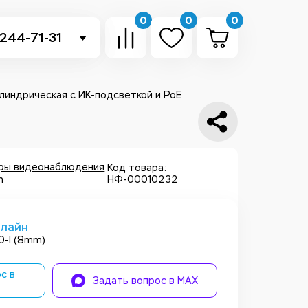
0
0
0
 244-71-31
-sb.ru
в Telegram
илиндрическая с ИК-подсветкой и PoE
 в Whatsapp
ть звонок
еры видеонаблюдения
Код товара:
n
НФ-00010232
нлайн
-I (8mm)
с в
Задать вопрос в MAX