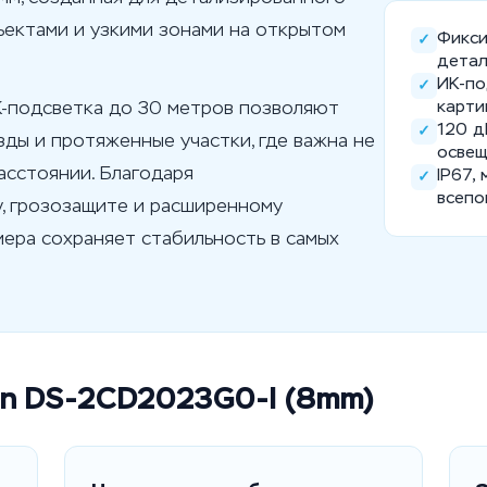
ектами и узкими зонами на открытом
Фикси
✓
детал
ИК-по
✓
карти
К-подсветка до 30 метров позволяют
120 д
✓
зды и протяженные участки, где важна не
осве
расстоянии. Благодаря
IP67, 
✓
всепо
, грозозащите и расширенному
ера сохраняет стабильность в самых
ion DS-2CD2023G0-I (8mm)