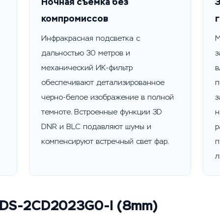
Ночная съемка без
компромиссов
Инфракрасная подсветка с
М
дальностью 30 метров и
з
механический ИК-фильтр
в
обеспечивают детализированное
п
черно-белое изображение в полной
з
темноте. Встроенные функции 3D
н
DNR и BLC подавляют шумы и
р
компенсируют встречный свет фар.
п
л
 DS-2CD2023G0-I (8mm)