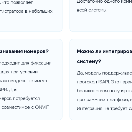
Достаточно одного комм
 что позволяет
всей системы.
гистратора в небольших
ознавания номеров?
Можно ли интегриров
систему?
подходит для фиксации
ездах при условии
Да, модель поддерживае
нако модель не имеет
протокол ISAPI. Это гара
NPR. Для
большинством популярны
меров потребуется
программных платформ, 
 совместимое с ONVIF.
Интеграция не требует с