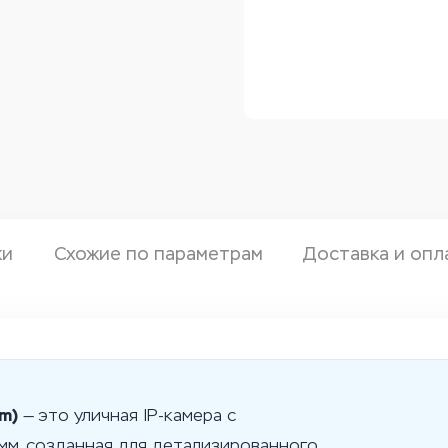
ки
Схожие по параметрам
Доставка и опл
m)
— это уличная IP-камера с
м, созданная для детализированного