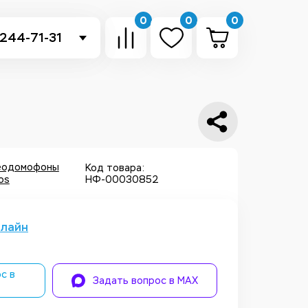
0
0
0
 244-71-31
-sb.ru
в Telegram
 в Whatsapp
ть звонок
еодомофоны
Код товара:
os
НФ-00030852
нлайн
с в
Задать вопрос в MAX