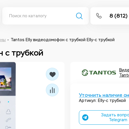
8 (812)
info@isee
Написать 
оны
Tantos Elly видеодомофон с трубкой Elly-с трубкой
н с трубкой
Написать
Заказа
Вид
Tant
Уточнить наличие о
Артикул: Elly-с трубкой
Задать вопро
Telegram