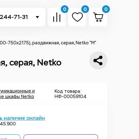
0
0
0
 244-71-31
-sb.ru
в Telegram
0-750x2175), раздвижная, серая, Netko "М"
 в Whatsapp
, серая, Netko
ть звонок
уникационные и
Код товара:
ые шкафы Netko
НФ-00059104
ь наличие онлайн
)45.900