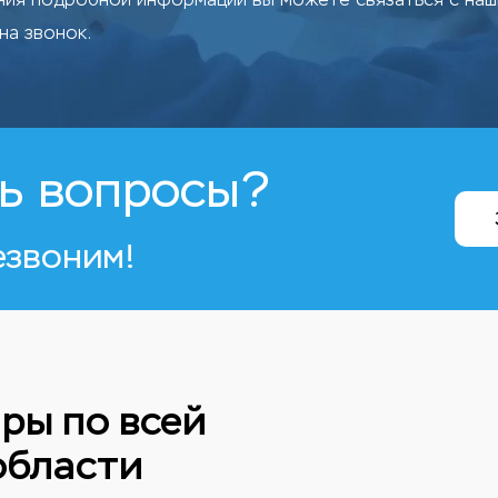
на звонок.
ь вопросы?
езвоним!
ры по всей
области