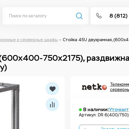
8 (812)
info@isee
Написать 
ционные и серверные шкафы
Стойка 45U двухрамная, (600x40
Написать
(600x400-750x2175), раздвижная
у)
Заказа
Телекомм
серверн
В наличии:
Уточнит
Артикул: DR 6(400/750