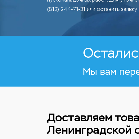
(812) 244-71-31 или оставить заявку 
Осталис
Мы вам пер
Доставляем това
Ленинградской 