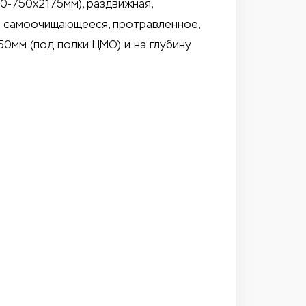
0-750x2175мм), раздвижная,
е: самоочищающееся, протравленное,
0мм (под полки ЦМО) и на глубину