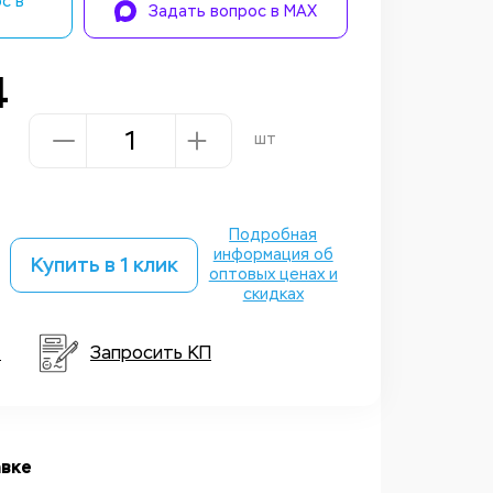
с в
Задать вопрос в MAX
4
шт
Подробная
информация об
Купить в 1 клик
оптовых ценах и
скидках
т
Запросить КП
вке