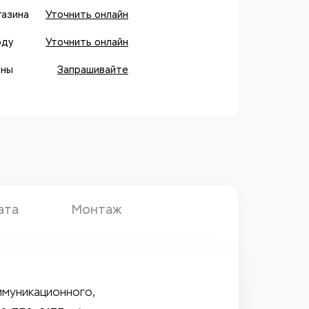
газина
Уточнить онлайн
оду
Уточнить онлайн
оны
Запрашивайте
ата
Монтаж
ммуникационного,