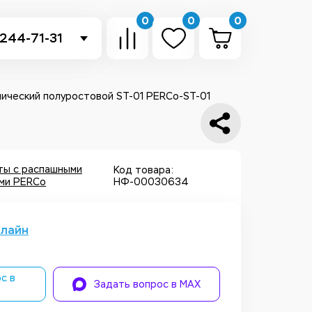
0
0
0
 244-71-31
-sb.ru
в Telegram
ический полуростовой ST-01 PERCo-ST-01
 в Whatsapp
ть звонок
ты с распашными
Код товара:
ми PERCo
НФ-00030634
нлайн
с в
Задать вопрос в MAX