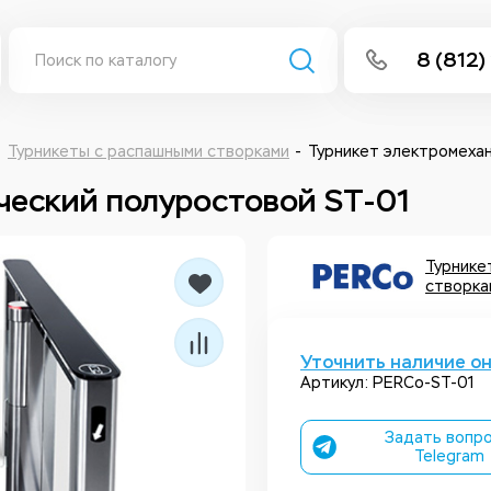
8 (812)
info@isee
Написать 
Турникеты с распашными створками
Турникет электромехан
ческий полуростовой ST-01
Написать
Заказа
Турнике
створка
Уточнить наличие о
Артикул: PERCo-ST-01
Задать вопро
Telegram