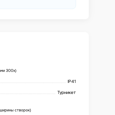
ами 300x)
IP41
Турникет
 ширины створок)