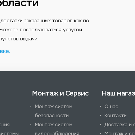
области
доставки заказанных товаров как по
ы можете воспользоваться услугой
пунктов выдачи.
вке.
Монтаж и Сервис
Наш мага
Монтаж систем
О нас
безопасности
Контакты
ения
Монтаж систем
Доставка и 
системы
видеонаблюдения
Монтаж и се