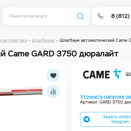
8 (812)
info@isee
Написать 
и автоматика
Шлагбаумы
Шлагбаум автоматический Came 
ий Came GARD 3750 дюралайт
Написать
Заказа
Шл
Уточнить наличие о
Артикул: GARD 3750 дю
Задать вопро
Telegram