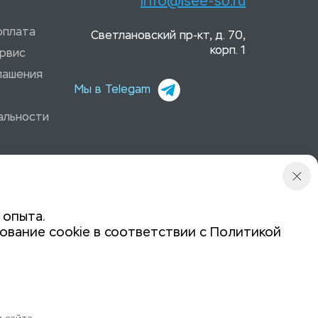
info@isee-sb.ru
оплата
Светлановский пр-кт, д. 70,
корп. 1
рвис
лашения
Мы в Telegam
альности
 опыта.
ование cookie в соответствии с
Политикой
Политика конфиденциальности
Задайте вопрос: