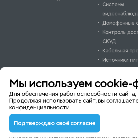
Системы
видеонаблюд
Домофонные 
Контроль дос
СКУД
Кабельная пр
Источники пи
Шкафы и аксе
Системы охра
Мы используем cookie-
пожарной сиг
Для обеспечения работоспособности сайта, 
Продолжая использовать сайт, вы соглашаете
конфиденциальности
.
© 2015-2026 ISeeYou - системы безопасности
Подтверждаю своё согласие