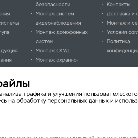
безопасности
Контакты
ения
Монтаж систем
Доставка и 
системы
видеонаблюдения
Монтаж и се
тупа
Монтаж домофонных
Условия сог
систем
Политика
одукция
Монтаж СКУД
конфиденци
тания
Монтаж охранно-
ссуары
пожарных систем
нно-
Монтаж шлагбаумов
файлы
нализации
Монтаж автоматики
анализа трафика и улучшения пользовательского
для ворот
сь на обработку персональных данных и использ