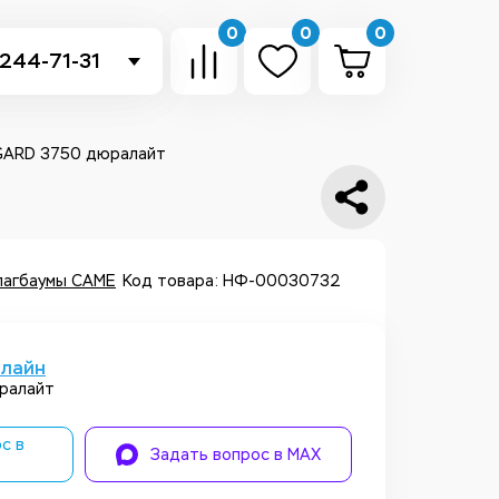
0
0
0
 244-71-31
-sb.ru
в Telegram
GARD 3750 дюралайт
 в Whatsapp
ть звонок
агбаумы CAME
Код товара: НФ-00030732
нлайн
ралайт
с в
Задать вопрос в MAX