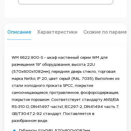
Описание
Характеристики
Схожие по парамет
WM 6622.900-S – шкаф настенный серии WM для
размещения 19" оборудования, высота 22U
(570х600х1082мм), передняя дверь стекло, торговая
марка Netko, IP 20, цвет серый (RAL 7035). Выполнен из
стали холодного проката SPCC, покрытие:
самоочищающееся, протравленное, фосфорсодержащее,
покрытое порошком. Соответствует стандарту ANSI/EIA
RS-310-D, DIN41497 часть1, IEC297-2, DIN41494 часть 7,
GB/T3047.2-92 стандарт. Поставляется в
разобранном виде.
Габариты (ШхГхВ): 570х600х1082мм