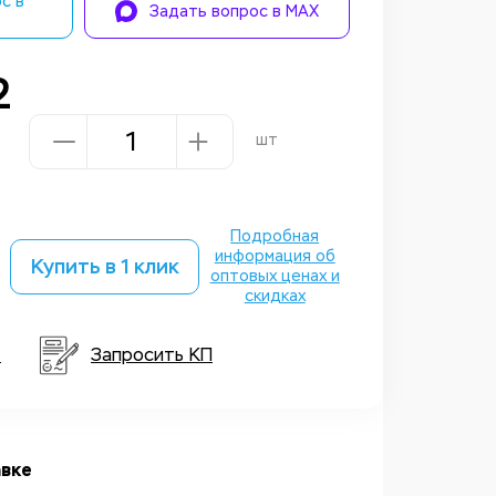
с в
Задать вопрос в MAX
2
шт
Подробная
информация об
Купить в 1 клик
оптовых ценах и
скидках
т
Запросить КП
вке