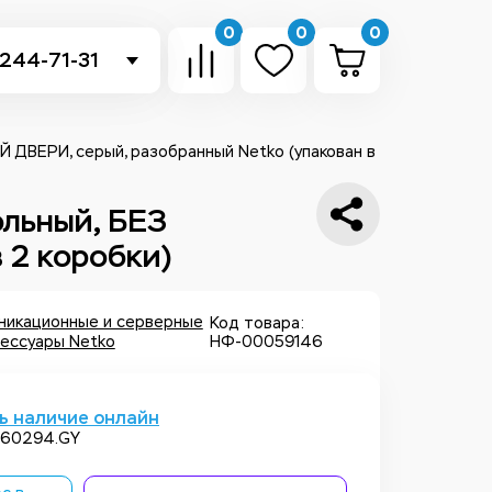
0
0
0
 244-71-31
-sb.ru
в Telegram
Й ДВЕРИ, серый, разобранный Netko (упакован в
 в Whatsapp
ольный, БЕЗ
 2 коробки)
ть звонок
никационные и серверные
Код товара:
сессуары Netko
НФ-00059146
ь наличие онлайн
D.60294.GY