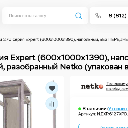
8 (812)
info@isee
Написать 
 27U серия Expert (600х1000х1390), напольный, БЕЗ ПЕРЕДНЕ
Написать
я Expert (600х1000х1390), нап
 разобранный Netko (упакован в
Заказа
Телекомму
шкафы, ак
В наличии:
Уточнит
Артикул: N.EXP.6127XP