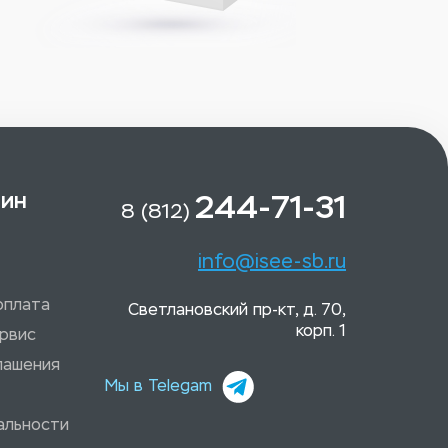
зин
244-71-31
8 (812)
info@isee-sb.ru
оплата
Светлановский пр-кт, д. 70,
корп. 1
рвис
лашения
Мы в Telegam
альности