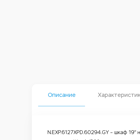
Описание
Характеристи
N.EXP.6127XPD.60294.GY – шкаф 19" 