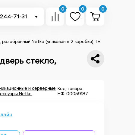
0
0
0
 244-71-31
-sb.ru
в Telegram
 разобранный Netko (упакован в 2 коробки) TE
 в Whatsapp
дверь стекло,
ть звонок
никационные и серверные
Код товара:
сессуары Netko
НФ-00059187
нлайн