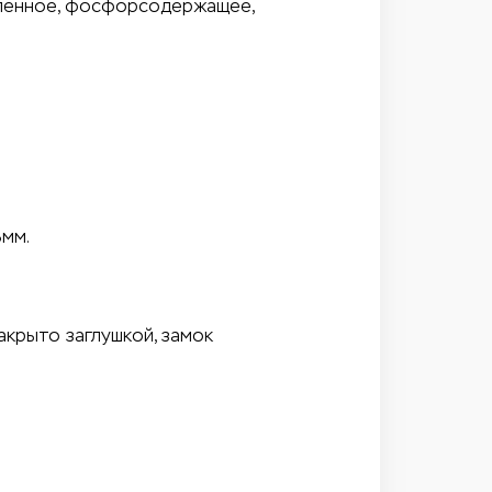
вленное, фосфорсодержащее,
8мм.
акрыто заглушкой, замок