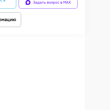
с в
Задать вопрос в MAX
рмацию