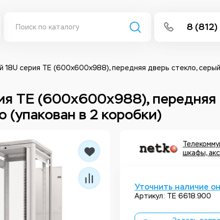
8 (812)
info@isee
Написать 
 18U серия TE (600х600х988), передняя дверь стекло, серый,
Написать
ия TE (600х600х988), передняя 
 (упакован в 2 коробки)
Заказа
Телекомму
шкафы, ак
Уточнить наличие о
Артикул: TE 6618.900