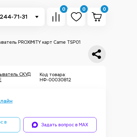
0
0
0
 244-71-31
-sb.ru
в Telegram
ыватель PROXIMITY карт Came TSP01
 в Whatsapp
ть звонок
ыватель СКУД
Код товара:
E
НФ-00030812
нлайн
с в
Задать вопрос в MAX