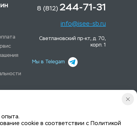
зин
244-71-31
8 (812)
info@isee-sb.ru
оплата
Светлановский пр-кт, д. 70,
корп. 1
рвис
лашения
Мы в Telegam
альности
 опыта.
ование cookie в соответствии с
Политикой