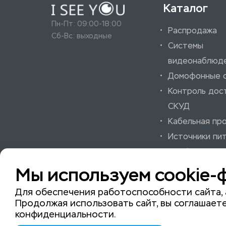
Каталог
Пн-Пт: 09:00-18:00
Распродажа
Сб-Вс: выходные
Системы
видеонаблюд
Домофонные 
Контроль дос
СКУД
Кабельная пр
Источники пи
Шкафы и аксе
Системы охра
Мы используем cookie-
пожарной сиг
Для обеспечения работоспособности сайта, 
Продолжая использовать сайт, вы соглашаете
конфиденциальности
.