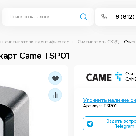
8 (812)
info@isee
Написать 
ы, считыватели, идентификаторы
Считыватель СКУД
Счит
карт Came TSP01
Написать
Заказа
Счит
CAM
Уточнить наличие о
Артикул: TSP01
Задать вопро
Telegram