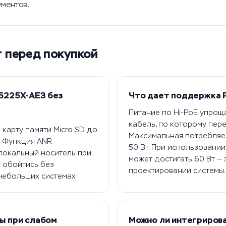
ментов.
т перед покупкой
5225X-AE3 без
Что дает поддержка P
Питание по Hi-PoE упрощ
кабель, по которому пере
 карту памяти Micro SD до
Максимальная потребляем
. Функция ANR
50 Вт. При использовани
локальный носитель при
может достигать 60 Вт — 
т обойтись без
проектировании системы.
небольших системах.
ы при слабом
Можно ли интегриров