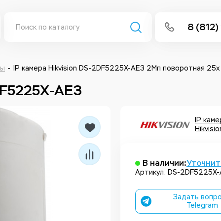
8 (812)
info@isee
Написать 
ры
IP камера Hikvision DS-2DF5225X-AE3 2Мп поворотная 25
2DF5225X-AE3
Написать
Заказа
IP кам
Hikvisio
В наличии:
Уточнит
Артикул: DS-2DF5225X
Задать вопро
Telegram