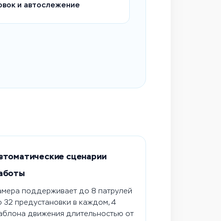
овок и автослежение
втоматические сценарии
аботы
амера поддерживает до 8 патрулей
о 32 предустановки в каждом, 4
аблона движения длительностью от