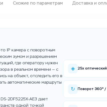
ки
Схожие по параметрам
Доставка и опл
это IP камера с поворотным
ческим зумом и разрешением
итуаций, где оператору нужен
◈
25x оптический 
зора в реальном времени — с
сь на объект, отследить его в
ать автоматические маршруты
↻
Поворот 360° /
, DS-2DF5225X-AE3 дает
транств одной точкой