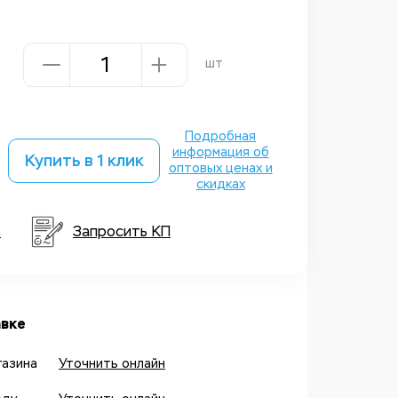
шт
Подробная
информация об
Купить в 1 клик
оптовых ценах и
скидках
т
Запросить КП
вке
газина
Уточнить онлайн