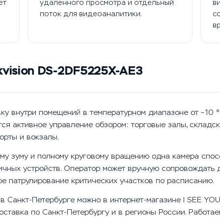
ет
удаленного просмотра и отдельный
в
поток для видеоаналитики.
с
в
kvision DS-2DF5225X-AE3
ку внутри помещений в температурном диапазоне от –10 °
ется активное управление обзором: торговые залы, складс
орты и вокзалы.
му зуму и полному круговому вращению одна камера спосо
ичных устройств. Оператор может вручную сопровождать 
е патрулирование критических участков по расписанию.
3 в Санкт-Петербурге можно в интернет-магазине I SEE YO
оставка по Санкт-Петербургу и в регионы России. Работа