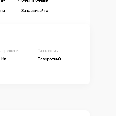
оду
Уточнить онлайн
оны
Запрашивайте
азрешение
Тип корпуса
 Мп
Поворотный