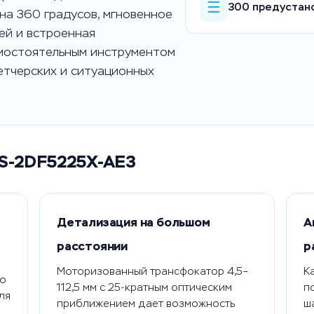
☰
300 предустан
на 360 градусов, мгновенное
ей и встроенная
мостоятельным инструментом
етчерских и ситуационных
 DS-2DF5225X-AE3
Детализация на большом
А
расстоянии
р
Моторизованный трансфокатор 4,5–
К
но
112,5 мм с 25-кратным оптическим
п
ля
приближением дает возможность
ш