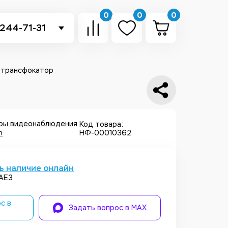
0
0
0
 244-71-31
-sb.ru
в Telegram
x трансфокатор
 в Whatsapp
ть звонок
еры видеонаблюдения
Код товара:
n
НФ-00010362
ь наличие онлайн
-AE3
с в
Задать вопрос в MAX