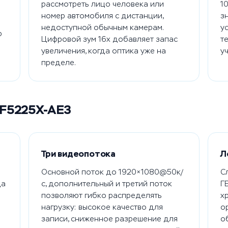
рассмотреть лицо человека или
1
номер автомобиля с дистанции,
з
недоступной обычным камерам.
у
р
Цифровой зум 16x добавляет запас
т
увеличения, когда оптика уже на
у
пределе.
DF5225X-AE3
Три видеопотока
Л
Основной поток до 1920×1080@50к/
С
да
с, дополнительный и третий поток
Г
позволяют гибко распределять
х
нагрузку: высокое качество для
о
записи, сниженное разрешение для
о