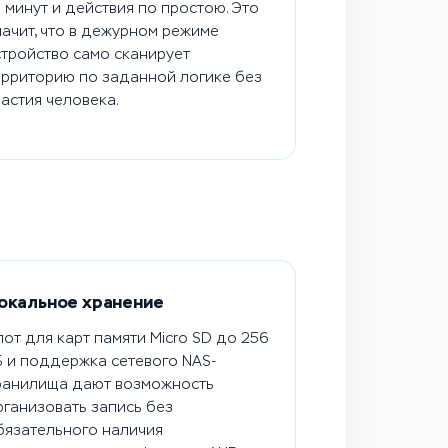
0 минут и действия по простою. Это
начит, что в дежурном режиме
стройство само сканирует
ерриторию по заданной логике без
частия человека.
окальное хранение
лот для карт памяти Micro SD до 256
Б и поддержка сетевого NAS-
ранилища дают возможность
рганизовать запись без
бязательного наличия