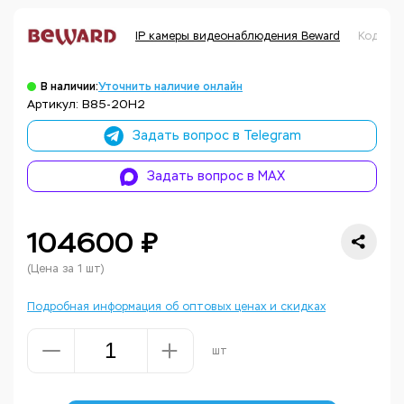
IP камеры видеонаблюдения Beward
Код тов
В наличии:
Уточнить наличие онлайн
Артикул: B85-20H2
Задать вопрос в Telegram
Задать вопрос в MAX
104600 ₽
(Цена за 1 шт)
Подробная информация об оптовых ценах и скидках
шт