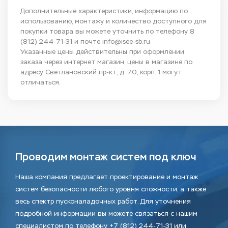
Дополнительные характеристики, информацию по
использованию, монтажу и количество доступного для
покупки товара вы можете уточнить по телефону
8
(812) 244-71-31
и почте
info@isee-sb.ru
Указанные цены действительны при оформлении
заказа через интернет магазин, цены в магазине по
адресу Светлановский пр-кт, д. 70, корп. 1 могут
отличаться.
Проводим монтаж систем под ключ
Наша компания предлагает проектирование и монтаж
систем безопасности любого уровня сложности, а также
весь спектр пусконаладочных работ. Для уточнения
подробной информации вы можете связаться с нашим
специалистом по телефону +7 (812) 244-71-31 или