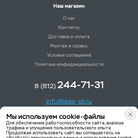
Наш магазин
О нас
Контакты
Доставка и оплата
Монтаж и сервис
Условия соглашения
Политика конфиденциальности
244-71-31
8 (812)
info@isee-sb.ru
Мы используем cookie-файлы
Светлановский пр-кт, д. 70, корп. 1
Для обеспечения работоспособности сайта, анализа
трафика и улучшения пользовательского опыта.
Продолжая использовать сайт, вы соглашаетесь на
Мы в Telegam
обработку персональных данных и использование cookie