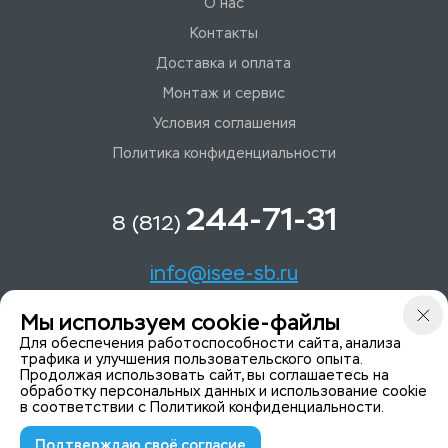
О нас
Контакты
Доставка и оплата
Монтаж и сервис
Условия соглашения
Политика конфиденциальности
244-71-31
8 (812)
info@isee-sb.ru
Мы используем cookie-файлы
Светлановский пр-кт, д. 70, корп. 1
Для обеспечения работоспособности сайта, анализа
трафика и улучшения пользовательского опыта.
Продолжая использовать сайт, вы соглашаетесь на
Мы в Telegam
обработку персональных данных и использование cookie
в соответствии с
Политикой конфиденциальности
.
Подтверждаю своё согласие
© 2015-2026 ISeeYou - системы безопасности