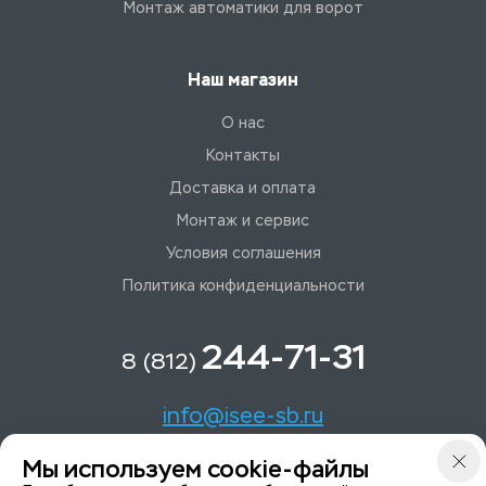
Монтаж автоматики для ворот
Наш магазин
О нас
Контакты
Доставка и оплата
Монтаж и сервис
Условия соглашения
Политика конфиденциальности
244-71-31
8 (812)
info@isee-sb.ru
Мы используем cookie-файлы
Светлановский пр-кт, д. 70, корп. 1