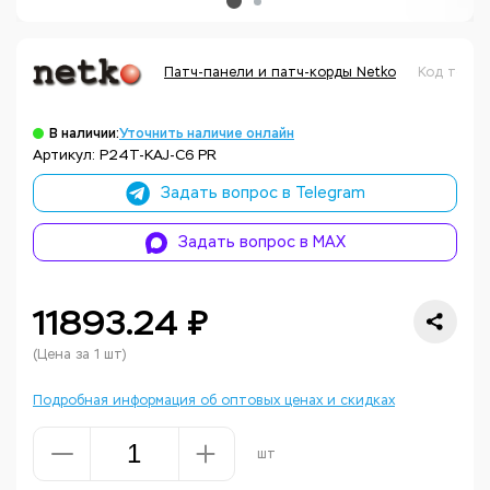
Патч-панели и патч-корды Netko
Код товар
В наличии:
Уточнить наличие онлайн
Артикул: P24T-KAJ-C6 PR
Задать вопрос в Telegram
Задать вопрос в MAX
11893.24 ₽
(Цена за 1 шт)
Подробная информация об оптовых ценах и скидках
шт