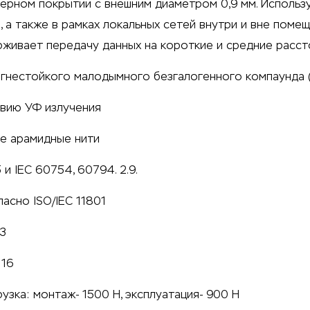
ерном покрытии с внешним диаметром 0,9 мм. Использ
 а также в рамках локальных сетей внутри и вне помещ
рживает передачу данных на короткие и средние расст
огнестойкого малодымного безгалогенного компаунда 
твию УФ излучения
е арамидные нити
 и IEC 60754, 60794. 2.9.
асно ISO/IEC 11801
3
 16
зка: монтаж- 1500 Н, эксплуатация- 900 Н