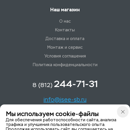
Наш магазин
О нас
Контакты
Доставка и оплата
Монтаж и сервис
Условия соглашения
Политика конфиденциальности
244-71-31
8 (812)
info@isee-sb.ru
Мы используем cookie-файлы
Светлановский пр-кт, д. 70, корп. 1
Для обеспечения работоспособности сайта, анализа
трафика и улучшения пользовательского опыта.
Продолжая использовать сайт, вы соглашаетесь на
Мы в Telegam