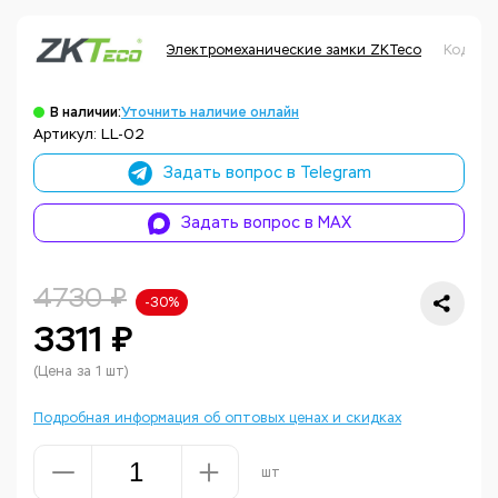
Электромеханические замки ZKTeco
Код то
В наличии:
Уточнить наличие онлайн
Артикул: LL-02
Задать вопрос в Telegram
Задать вопрос в MAX
4730 ₽
-30%
3311 ₽
(Цена за 1 шт)
Подробная информация об оптовых ценах и скидках
шт