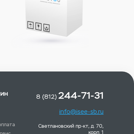
зин
244-71-31
8 (812)
info@isee-sb.ru
оплата
Светлановский пр-кт, д. 70,
корп. 1
рвис