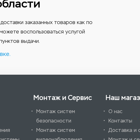
области
доставки заказанных товаров как по
ы можете воспользоваться услугой
пунктов выдачи.
вке.
Монтаж и Сервис
Наш мага
Монтаж систем
О нас
безопасности
Контакты
ения
Монтаж систем
Доставка и 
системы
видеонаблюдения
Монтаж и се