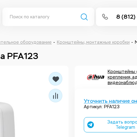
8 (812)
info@isee
Написать 
ительное оборудование
Кронштейны, монтажные коробки
a PFA123
Написать
Заказа
Кронштейны 
крепления, а
видеонаблюд
Уточнить наличие о
Артикул: PFA123
Задать вопро
Telegram