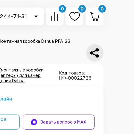
0
0
0
 244-71-31
-sb.ru
в Telegram
Монтажная коробка Dahua PFA123
 в Whatsapp
ть звонок
(монтажные коробки,
Код товара:
даптеры) для камер
НФ-00022726
ения Dahua
нлайн
с в
Задать вопрос в MAX