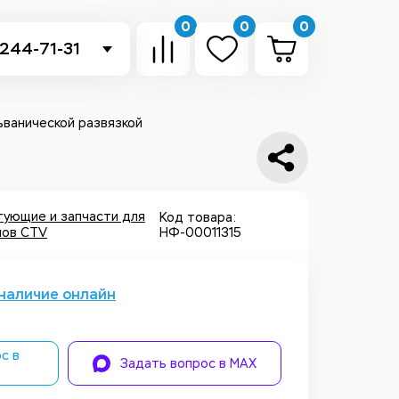
0
0
0
 244-71-31
-sb.ru
в Telegram
ьванической развязкой
 в Whatsapp
ть звонок
тующие и запчасти для
Код товара:
ов CTV
НФ-00011315
наличие онлайн
с в
Задать вопрос в MAX