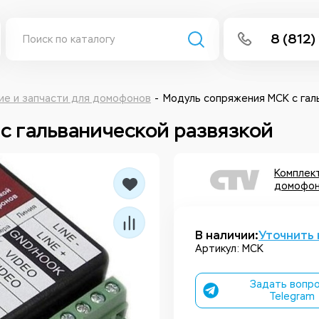
8 (812)
info@isee
Написать 
е и запчасти для домофонов
Модуль сопряжения МСК с гал
с гальванической развязкой
Написать
Заказа
Комплек
домофон
В наличии:
Уточнить 
Артикул: МСК
Задать вопро
Telegram