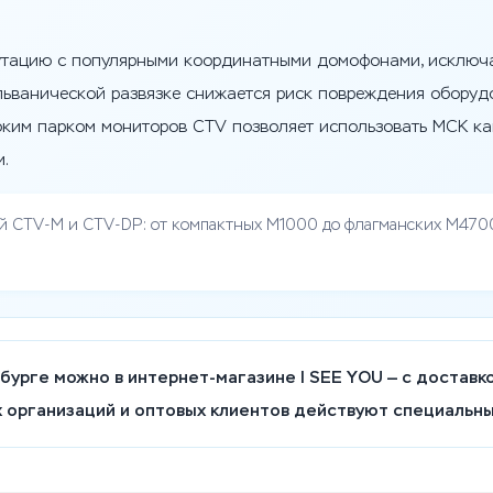
утацию с популярными координатными домофонами, исключа
альванической развязке снижается риск повреждения оборуд
ким парком мониторов CTV позволяет использовать МСК как
.
й CTV-M и CTV-DP: от компактных M1000 до флагманских M4700
урге можно в интернет-магазине I SEE YOU — с доставко
 организаций и оптовых клиентов действуют специальны