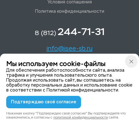
Условия соглашения
Политика конфиденциальности
244-71-31
8 (812)
info@isee-sb.ru
Мы используем cookie-файлы
Светлановский пр-кт, д. 70, корп. 1
Для обеспечения работоспособности сайта, анализа
трафика и улучшения пользовательского опыта.
Продолжая использовать сайт, вы соглашаетесь на
Мы в Telegam
обработку персональных данных и использование cookie
в соответствии с
Политикой конфиденциальности
.
Подтверждаю своё согласие
© 2015-2026 ISeeYou - системы безопасности
Политика конфиденциальности
Нажимая кнопку "Подтверждаю своё согласие" Вы подтверждаете что
ознакомились, и согласны с
политикой конфиденциальности
сайта.
0
0
Каталог