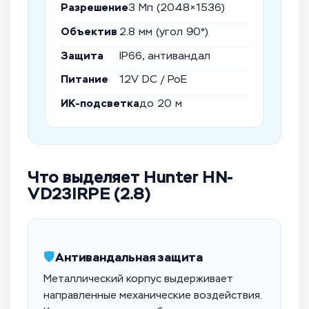
Разрешение
3 Мп (2048×1536)
Объектив
2.8 мм (угол 90°)
Защита
IP66, антивандал
Питание
12V DC / PoE
ИК-подсветка
до 20 м
Что выделяет Hunter HN-
VD23IRPE (2.8)
🛡️
Антивандальная защита
Металлический корпус выдерживает
направленные механические воздействия.