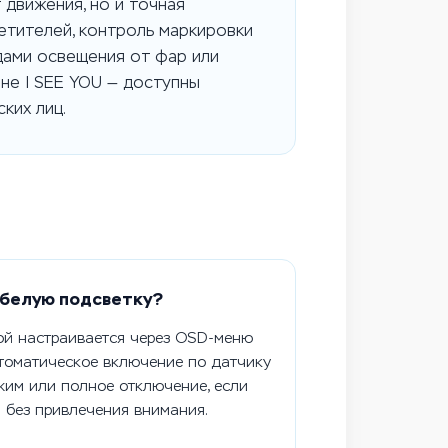
 движения, но и точная
етителей, контроль маркировки
дами освещения от фар или
ине I SEE YOU — доступны
ких лиц.
 белую подсветку?
ой настраивается через OSD-меню
томатическое включение по датчику
жим или полное отключение, если
а без привлечения внимания.