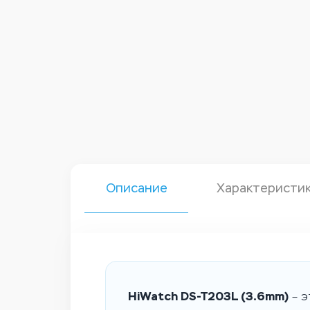
Описание
Характеристи
HiWatch DS-T203L (3.6mm)
– э