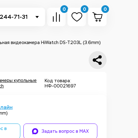
0
0
0
 244-71-31
-sb.ru
в Telegram
ьная видеокамера HiWatch DS-T203L (3.6mm)
 в Whatsapp
ть звонок
амеры купольные
Код товара:
ch
НФ-00021697
нлайн
6mm)
с в
Задать вопрос в MAX