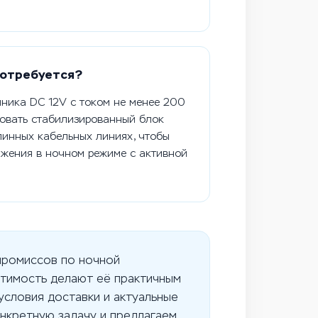
потребуется?
чника DC 12V с током не менее 200
зовать стабилизированный блок
линных кабельных линиях, чтобы
яжения в ночном режиме с активной
промиссов по ночной
стимость делают её практичным
условия доставки и актуальные
нкретную задачу и предлагаем