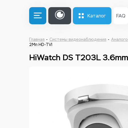
Каталог
FAQ
Главная
Системы видеонаблюдения
Аналого
2Мп HD-TVI
HiWatch DS T203L 3.6mm