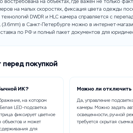
 востребована на объектах, где важен не только факт
меров на малых скоростях, фиксация цвета одежды пос
 технологий DWDR и HLC камера справляется с перепа
L (3.6mm) в Санкт-Петербурге можно в интернет-магаз
ставка по РФ и полный пакет документов для юридичес
т перед покупкой
бычной ИК?
Можно ли отключить
бражение, на котором
Да, управление подсветк
 Белая LED-подсветка
камеры. Можно задать ав
атрица фиксирует цветное
освещенности, ручной ре
 объектов и может
требуется скрытая съемк
сдерживания для