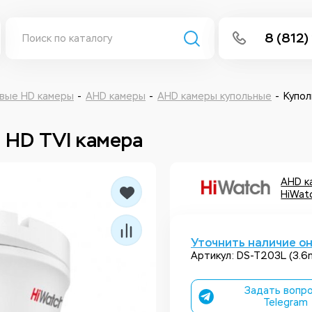
8 (812)
info@isee
Написать 
вые HD камеры
AHD камеры
AHD камеры купольные
Купол
Написать
 HD TVI камера
Заказа
AHD к
HiWat
Уточнить наличие о
Артикул: DS-T203L (3.
Задать вопро
Telegram