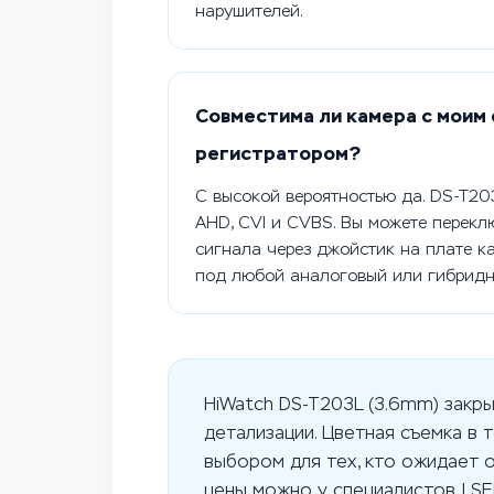
нарушителей.
Совместима ли камера с моим
регистратором?
С высокой вероятностью да. DS-T20
AHD, CVI и CVBS. Вы можете перекл
сигнала через джойстик на плате к
под любой аналоговый или гибридн
HiWatch DS-T203L (3.6mm) зак
детализации. Цветная съемка в
выбором для тех, кто ожидает 
цены можно у специалистов I S