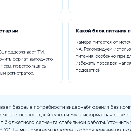
 старым
Какой блок питания 
Камера питается от исто
мА. Рекомендуем исполь
3L поддерживает TVI,
питания, особенно при д
ючить формат выходного
избежать просадок напр
амеры, подстроившись
подсветкой.
ый регистратор.
рывает базовые потребности видеонаблюдения без ком
 темноте, всепогодный купол и мультиформатная совме
от бюджетного сегмента стабильной работы. Уточнить 
EE YOU — мы помогаем подобрать оборудование под ко