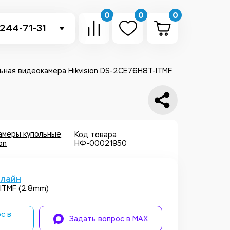
0
0
0
 244-71-31
-sb.ru
в Telegram
ьная видеокамера Hikvision DS-2CE76H8T-ITMF
 в Whatsapp
ть звонок
амеры купольные
Код товара:
ion
НФ-00021950
нлайн
ITMF (2.8mm)
с в
Задать вопрос в MAX