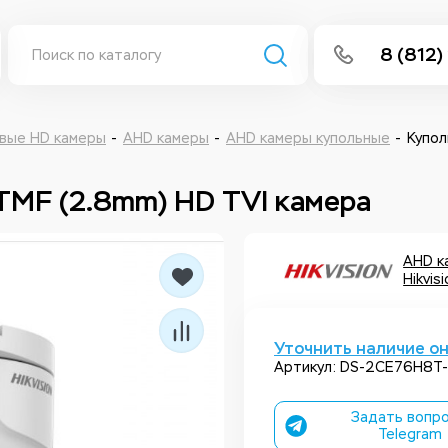
8 (812)
info@isee
Написать 
вые HD камеры
AHD камеры
AHD камеры купольные
Купол
Написать
TMF (2.8mm) HD TVI камера
Заказа
AHD к
Hikvis
Уточнить наличие о
Артикул: DS-2CE76H8T-
Задать вопро
Telegram