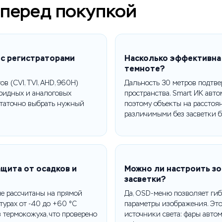
 перед покупкой
 с регистраторами
Насколько эффективна
темноте?
в (CVI, TVI, AHD, 960H)
Дальность 30 метров подтве
ридных и аналоговых
пространства. Smart ИК авт
статочно выбрать нужный
поэтому объекты на расстоя
различимыми без засветки б
щита от осадков и
Можно ли настроить зо
засветки?
ие рассчитаны на прямой
Да, OSD-меню позволяет гиб
турах от -40 до +60 °C
параметры изображения. Это 
 термокожуха, что проверено
источники света: фары авто