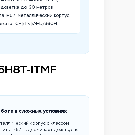
одсветка до 30 метров
а IP67, металлический корпус
рмата: CVI/TVI/AHD/960H
76H8T-ITMF
бота в сложных условиях
таллический корпус с классом
щиты IP67 выдерживает дождь, снег