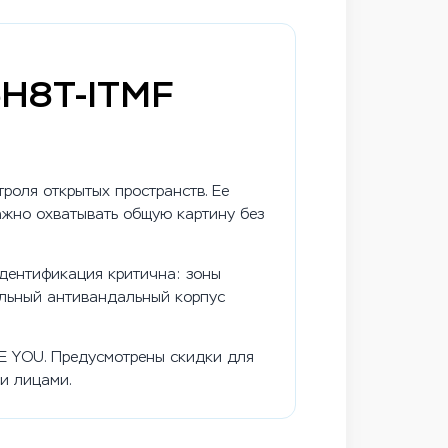
76H8T-ITMF
роля открытых пространств. Ее
важно охватывать общую картину без
идентификация критична: зоны
польный антивандальный корпус
EE YOU. Предусмотрены скидки для
ми лицами.