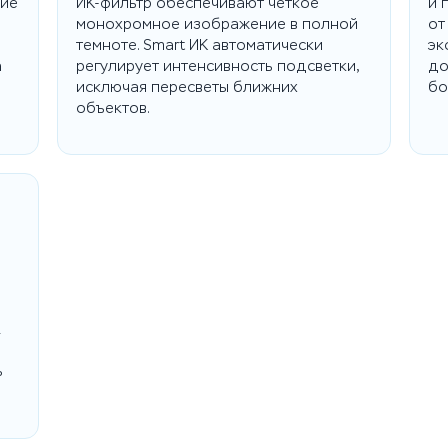
кие
ИК-фильтр обеспечивают четкое
и 
монохромное изображение в полной
от
темноте. Smart ИК автоматически
эк
а
регулирует интенсивность подсветки,
до
исключая пересветы ближних
бо
объектов.
R
ь
.