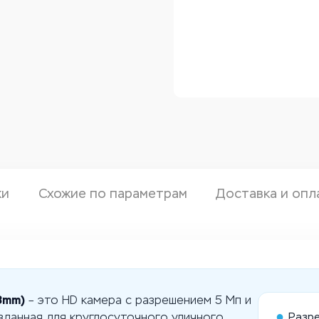
ки
Схожие по параметрам
Доставка и опл
8mm)
– это HD камера с разрешением 5 Мп и
●
Разр
данная для круглосуточного уличного