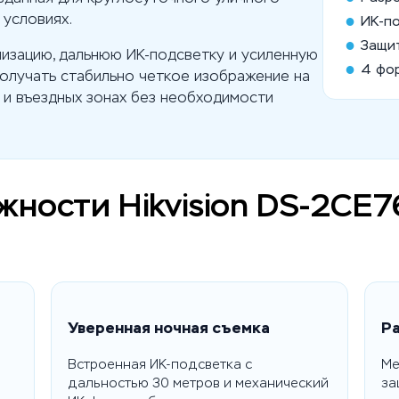
●
 условиях.
ИК-п
●
Защит
изацию, дальнюю ИК-подсветку и усиленную
●
4 фо
получать стабильно четкое изображение на
 и въездных зонах без необходимости
жности Hikvision DS-2CE
Уверенная ночная съемка
Ра
S
Встроенная ИК-подсветка с
Ме
дальностью 30 метров и механический
за