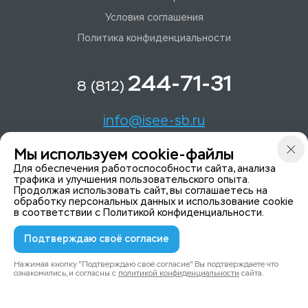
Условия соглашения
Политика конфиденциальности
244-71-31
8 (812)
info@isee-sb.ru
Мы используем cookie-файлы
Светлановский пр-кт, д. 70, корп. 1
Для обеспечения работоспособности сайта, анализа
трафика и улучшения пользовательского опыта.
Продолжая использовать сайт, вы соглашаетесь на
Мы в Telegam
обработку персональных данных и использование cookie
в соответствии с
Политикой конфиденциальности
.
Подтверждаю своё согласие
© 2015-2026 ISeeYou - системы безопасности
Политика конфиденциальности
Нажимая кнопку "Подтверждаю своё согласие" Вы подтверждаете что
ознакомились, и согласны с
политикой конфиденциальности
сайта.
0
0
Каталог