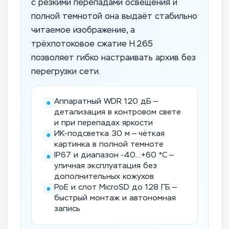
с резкими перепадами освещения и
полной темнотой она выдаёт стабильно
читаемое изображение, а
трёхпотоковое сжатие H.265
позволяет гибко настраивать архив без
перегрузки сети.
Аппаратный WDR 120 дБ —
●
детализация в контровом свете
и при перепадах яркости
ИК-подсветка 30 м — чёткая
●
картинка в полной темноте
IP67 и диапазон -40…+60 °C —
●
уличная эксплуатация без
дополнительных кожухов
PoE и слот MicroSD до 128 ГБ —
●
быстрый монтаж и автономная
запись