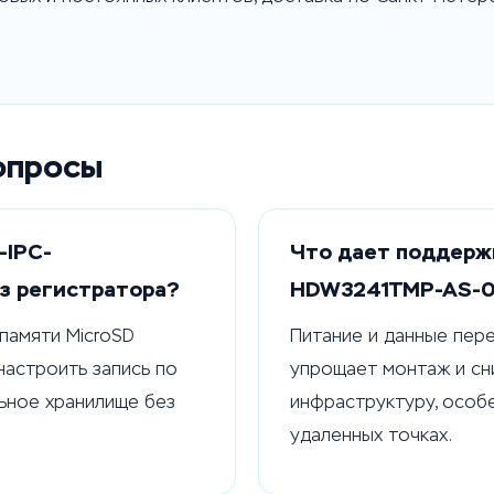
опросы
-IPC-
Что дает поддержк
з регистратора?
HDW3241TMP-AS-
памяти MicroSD
Питание и данные пер
настроить запись по
упрощает монтаж и сн
ьное хранилище без
инфраструктуру, особ
удаленных точках.