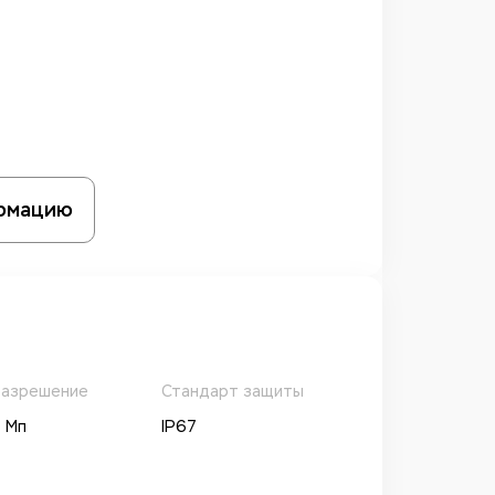
рмацию
азрешение
Стандарт защиты
 Мп
IP67