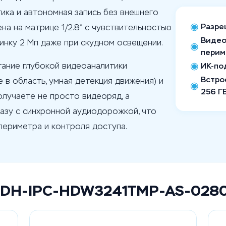
ика и автономная запись без внешнего
◉
Разреш
на на матрице 1/2.8” с чувствительностью
Видео
тинку 2 Мп даже при скудном освещении.
◉
перим
◉
тание глубокой видеоаналитики
ИК-под
Встро
 в область, умная детекция движения) и
◉
256 Г
лучаете не просто видеоряд, а
азу с синхронной аудиодорожкой, что
периметра и контроля доступа.
a DH-IPC-HDW3241TMP-AS-028