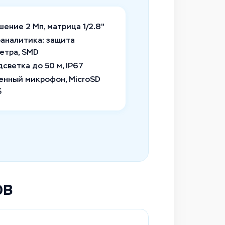
ение 2 Мп, матрица 1/2.8"
аналитика: защита
етра, SMD
светка до 50 м, IP67
енный микрофон, MicroSD
Б
0B