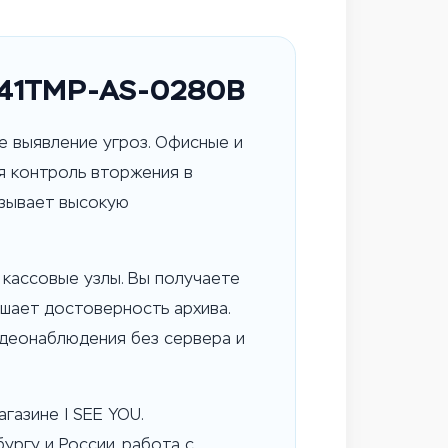
241TMP-AS-0280B
е выявление угроз. Офисные и
ся контроль вторжения в
азывает высокую
кассовые узлы. Вы получаете
ышает достоверность архива.
идеонаблюдения без сервера и
газине I SEE YOU.
ургу и России, работа с