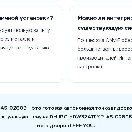
личной установки?
Можно ли интегрир
существующую си
тирует полную защиту
ус из металла и
Поддержка ONVIF обе
дичную эксплуатацию
большинством видеор
производителей. Инте
настройки.
S-0280B — это готовая автономная точка видеоко
актуальную цену на DH-IPC-HDW3241TMP-AS-0280B 
менеджеров I SEE YOU.