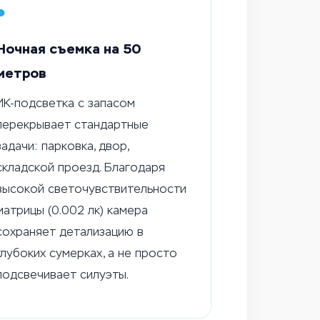
●
Ночная съемка на 50
метров
ИК-подсветка с запасом
перекрывает стандартные
задачи: парковка, двор,
складской проезд. Благодаря
высокой светочувствительности
матрицы (0.002 лк) камера
сохраняет детализацию в
глубоких сумерках, а не просто
подсвечивает силуэты.