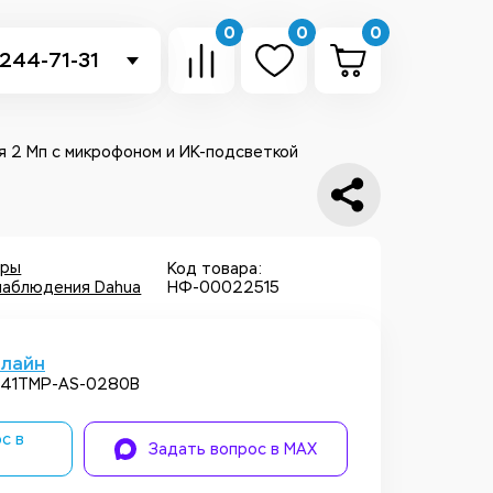
0
0
0
 244-71-31
-sb.ru
в Telegram
 2 Мп с микрофоном и ИК-подсветкой
 в Whatsapp
ть звонок
еры
Код товара:
наблюдения Dahua
НФ-00022515
нлайн
241TMP-AS-0280B
с в
Задать вопрос в MAX