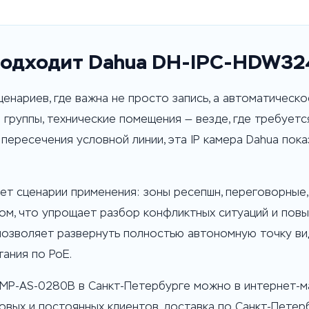
 подходит Dahua DH-IPC-HDW3
енариев, где важна не просто запись, а автоматическо
 группы, технические помещения — везде, где требует
пересечения условной линии, эта IP камера Dahua пок
т сценарии применения: зоны ресепшн, переговорные, 
ом, что упрощает разбор конфликтных ситуаций и пов
позволяет развернуть полностью автономную точку в
ания по PoE.
MP-AS-0280B в Санкт-Петербурге можно в интернет-ма
вых и постоянных клиентов, доставка по Санкт-Петерб