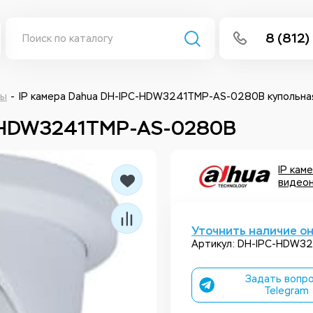
8 (812)
info@isee
Написать 
ры
IP камера Dahua DH-IPC-HDW3241TMP-AS-0280B купольная
C-HDW3241TMP-AS-0280B
Написать
Заказа
IP кам
видео
Уточнить наличие о
Артикул: DH-IPC-HDW3
Задать вопро
Telegram