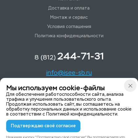
Доставка и оплата
Монтаж и сервис
Условия соглашения
Политика конфиденциальности
244-71-31
8 (812)
info@isee-sb.ru
Мы используем cookie-файлы
Светлановский пр-кт, д. 70, корп. 1
Для обеспечения работоспособности сайта, анализа
трафика и улучшения пользовательского опыта.
Продолжая использовать сайт, вы соглашаетесь на
Мы в Telegam
обработку персональных данных и использование cookie
в соответствии с
Политикой конфиденциальности
.
Подтверждаю своё согласие
© 2015-2026 ISeeYou - системы безопасности
Политика конфиденциальности
Нажимая кнопку "Подтверждаю своё согласие" Вы подтверждаете что