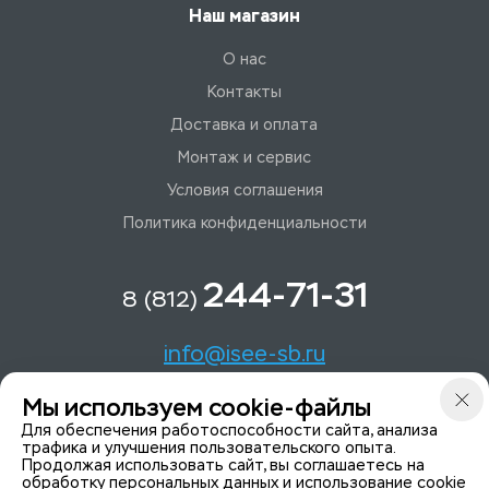
Наш магазин
О нас
Контакты
Доставка и оплата
Монтаж и сервис
Условия соглашения
Политика конфиденциальности
244-71-31
8 (812)
info@isee-sb.ru
Мы используем cookie-файлы
Светлановский пр-кт, д. 70, корп. 1
Для обеспечения работоспособности сайта, анализа
трафика и улучшения пользовательского опыта.
Продолжая использовать сайт, вы соглашаетесь на
Мы в Telegam
обработку персональных данных и использование cookie