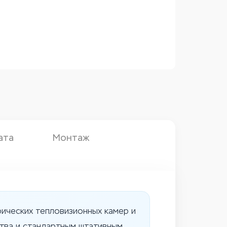
ата
Монтаж
рических тепловизионных камер и
тва и стандартным штативным