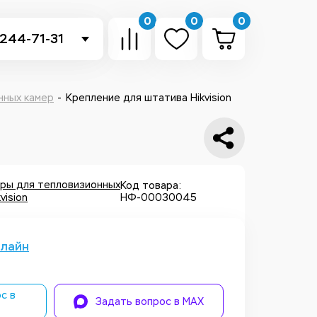
0
0
0
 244-71-31
-sb.ru
в Telegram
нных камер
Крепление для штатива Hikvision
 в Whatsapp
ть звонок
ры для тепловизионных
Код товара:
vision
НФ-00030045
нлайн
с в
Задать вопрос в MAX