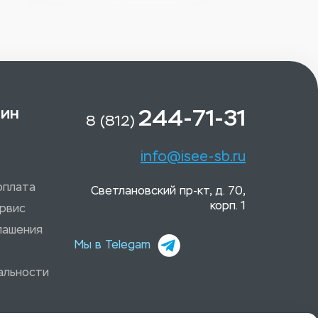
зин
244-71-31
8 (812)
info@isee-sb.ru
оплата
Светлановский пр-кт, д. 70,
корп. 1
рвис
лашения
Мы в Telegam
альности