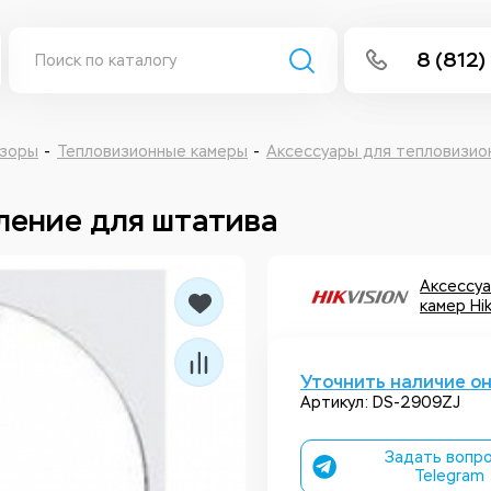
8 (812)
info@isee
Написать 
изоры
Тепловизионные камеры
Аксессуары для тепловизио
Написать
пление для штатива
Заказа
Аксессуа
камер Hik
Уточнить наличие о
Артикул: DS-2909ZJ
Задать вопро
Telegram