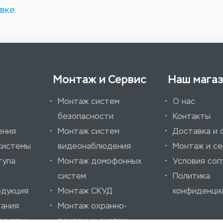
вке.
Монтаж и Сервис
Наш мага
Монтаж систем
О нас
безопасности
Контакты
ения
Монтаж систем
Доставка и 
системы
видеонаблюдения
Монтаж и се
тупа
Монтаж домофонных
Условия сог
систем
Политика
одукция
Монтаж СКУД
конфиденци
тания
Монтаж охранно-
ссуары
пожарных систем