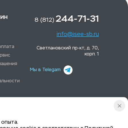
зин
244-71-31
8 (812)
info@isee-sb.ru
оплата
Светлановский пр-кт, д. 70,
корп. 1
рвис
лашения
Мы в Telegam
альности
 опыта.