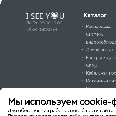
Каталог
Пн-Пт: 09:00-18:00
Распродажа
Сб-Вс: выходные
Системы
видеонаблюд
Домофонные 
Контроль дос
СКУД
Кабельная пр
Источники пи
Шкафы и аксе
Системы охра
Мы используем cookie-
пожарной сиг
Для обеспечения работоспособности сайта, 