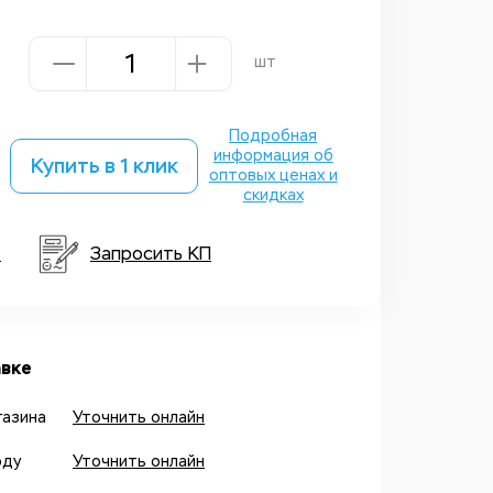
шт
Подробная
информация об
Купить в 1 клик
оптовых ценах и
скидках
т
Запросить КП
вке
газина
Уточнить онлайн
оду
Уточнить онлайн