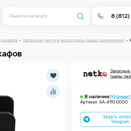
8 (812)
info@isee
Написать 
я шкафов
Запасные части и аксессуары (шины заземления)
кафов
Написать
Заказа
Запасные 
(шины заз
В наличии:
Уточнит
Артикул: SA.4110.0000
Задать вопро
Telegram