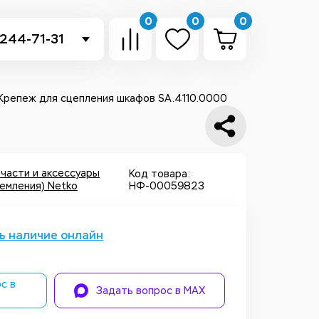
0
0
0
 244-71-31
-sb.ru
в Telegram
Крепеж для сцепления шкафов SA.4110.0000
 в Whatsapp
ть звонок
части и аксессуары
Код товара:
емления) Netko
НФ-00059823
ь наличие онлайн
с в
Задать вопрос в MAX