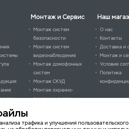
Монтаж и Сервис
Наш мага
Монтаж систем
О нас
безопасности
Контакты
ения
Монтаж систем
Доставка и 
системы
видеонаблюдения
Монтаж и се
тупа
Монтаж домофонных
Условия сог
систем
Политика
одукция
Монтаж СКУД
конфиденци
тания
Монтаж охранно-
ссуары
пожарных систем
нно-
Монтаж шлагбаумов
файлы
нализации
Монтаж автоматики
анализа трафика и улучшения пользовательского
для ворот