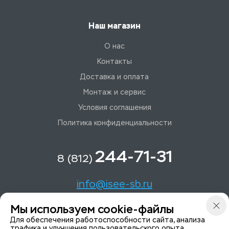
Наш магазин
О нас
Контакты
Доставка и оплата
Монтаж и сервис
Условия соглашения
Политика конфиденциальности
244-71-31
8 (812)
info@isee-sb.ru
Мы используем cookie-файлы
Светлановский пр-кт, д. 70, корп. 1
Для обеспечения работоспособности сайта, анализа
трафика и улучшения пользовательского опыта.