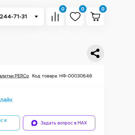
0
0
0
 244-71-31
-sb.ru
в Telegram
 в Whatsapp
ть звонок
алитки PERCo
Код товара: НФ-00030646
нлайн
с в
Задать вопрос в MAX