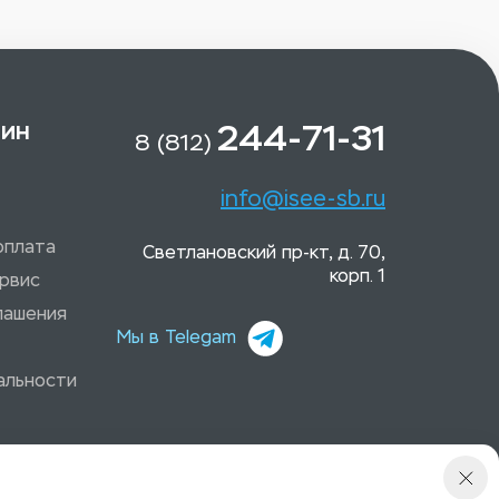
зин
244-71-31
8 (812)
info@isee-sb.ru
оплата
Светлановский пр-кт, д. 70,
корп. 1
рвис
лашения
Мы в Telegam
альности