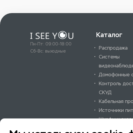
Каталог
Пн-Пт: 09:00-18:00
Распродажа
Сб-Вс: выходные
Системы
видеонаблюд
Домофонные 
Контроль дос
СКУД
Кабельная пр
Источники пи
Шкафы и аксе
Системы охра