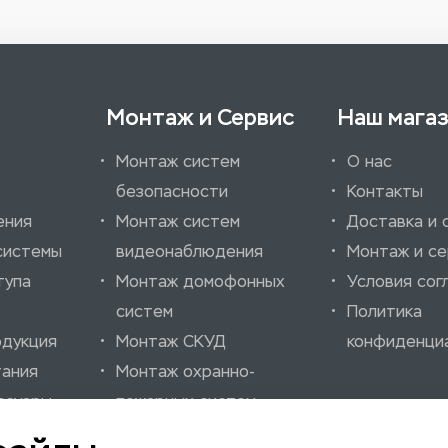
Монтаж и Сервис
Наш мага
Монтаж систем
О нас
безопасности
Контакты
ения
Монтаж систем
Доставка и 
системы
видеонаблюдения
Монтаж и се
тупа
Монтаж домофонных
Условия сог
систем
Политика
одукция
Монтаж СКУД
конфиденци
тания
Монтаж охранно-
ссуары
пожарных систем
нно-
Монтаж шлагбаумов