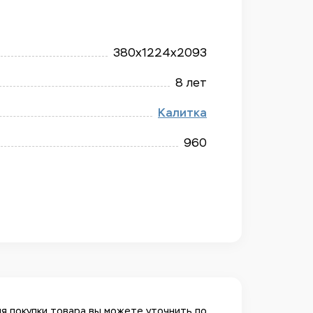
380x1224x2093
8 лет
Калитка
960
я покупки товара вы можете уточнить по