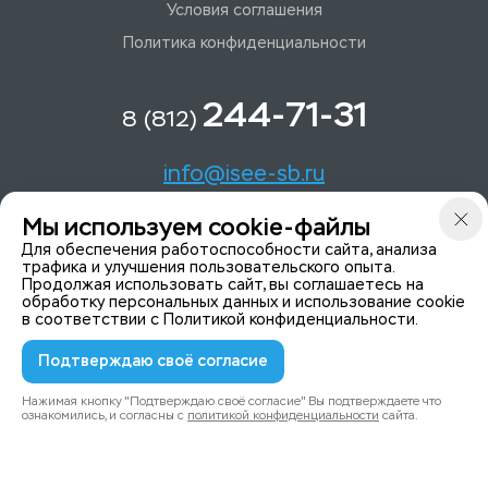
Условия соглашения
Политика конфиденциальности
244-71-31
8 (812)
info@isee-sb.ru
Мы используем cookie-файлы
Светлановский пр-кт, д. 70, корп. 1
Для обеспечения работоспособности сайта, анализа
трафика и улучшения пользовательского опыта.
Продолжая использовать сайт, вы соглашаетесь на
Мы в Telegam
обработку персональных данных и использование cookie
в соответствии с
Политикой конфиденциальности
.
Подтверждаю своё согласие
© 2015-2026 ISeeYou - системы безопасности
Политика конфиденциальности
Нажимая кнопку "Подтверждаю своё согласие" Вы подтверждаете что
ознакомились, и согласны с
политикой конфиденциальности
сайта.
0
0
Каталог