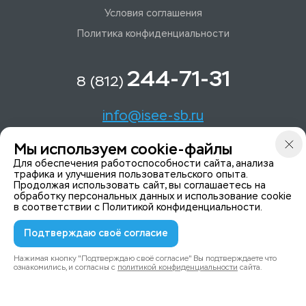
Условия соглашения
Политика конфиденциальности
244-71-31
8 (812)
info@isee-sb.ru
Мы используем cookie-файлы
Светлановский пр-кт, д. 70, корп. 1
Для обеспечения работоспособности сайта, анализа
трафика и улучшения пользовательского опыта.
Продолжая использовать сайт, вы соглашаетесь на
Мы в Telegam
обработку персональных данных и использование cookie
в соответствии с
Политикой конфиденциальности
.
Подтверждаю своё согласие
© 2015-2026 ISeeYou - системы безопасности
Политика конфиденциальности
Нажимая кнопку "Подтверждаю своё согласие" Вы подтверждаете что
ознакомились, и согласны с
политикой конфиденциальности
сайта.
0
0
Каталог