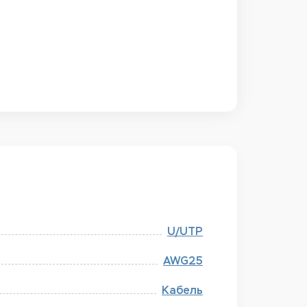
U/​UTP
AWG25
Кабель