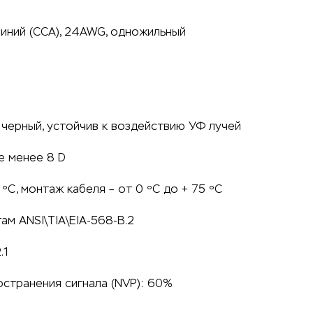
иний (CCA), 24AWG, одножильный
 черный, устойчив к воздействию УФ лучей
не менее 8 D
 ºС, монтаж кабеля – от 0 ºС до + 75 ºС
ам ANSI\TIA\EIA-568-B.2
.1
странения сигнала (NVP): 60%