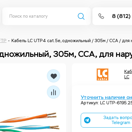
8 (812)
info@isee
Написать 
FTP
Кабель LC UTP4 cat.5e, одножильный / 305м / CCA / для
одножильный, 305м, CCA, для на
Написать
Заказа
Каб
LC
Уточнить наличие о
Артикул: LC UTP-6195.25
Задать вопро
Telegram