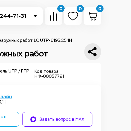
0
0
0
 244-71-31
-sb.ru
в Telegram
 наружных работ LC UTP-6195.25.1H
ружных работ
 в Whatsapp
ть звонок
ель UTP / FTP
Код товара:
НФ-00057781
нлайн
.1H
с в
Задать вопрос в MAX