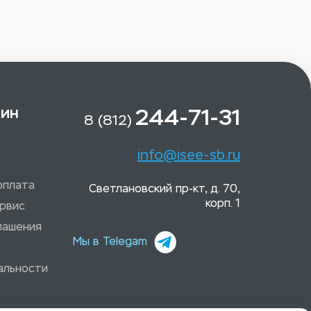
зин
244-71-31
8 (812)
info@isee-sb.ru
оплата
Светлановский пр-кт, д. 70,
корп. 1
рвис
лашения
Мы в Telegam
альности