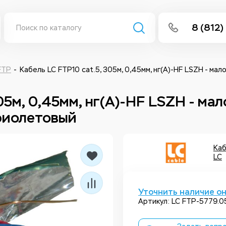
8 (812)
info@isee
Написать 
FTP
Кабель LC FTP10 cat.5, 305м, 0,45мм, нг(А)-HF LSZH - м
Написать
05м, 0,45мм, нг(А)-HF LSZH - ма
фиолетовый
Заказа
Каб
LC
Уточнить наличие о
Артикул: LC FTP-5779.0