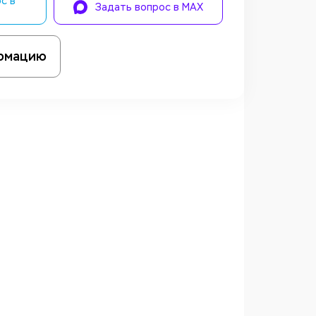
с в
Задать вопрос в MAX
рмацию