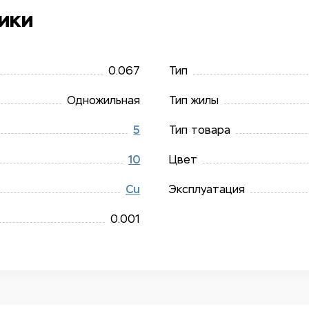
ики
0.067
Тип
Одножильная
Тип жилы
5
Тип товара
10
Цвет
Сu
Эксплуатация
0.001