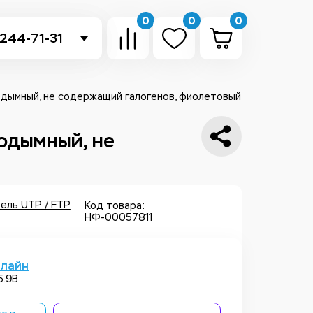
0
0
0
 244-71-31
-sb.ru
в Telegram
алодымный, не содержащий галогенов, фиолетовый
 в Whatsapp
лодымный, не
ть звонок
ель UTP / FTP
Код товара:
НФ-00057811
нлайн
5.9B