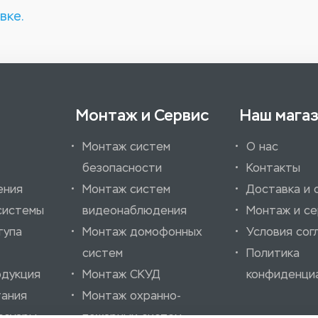
вке.
Монтаж и Сервис
Наш мага
Монтаж систем
О нас
безопасности
Контакты
ения
Монтаж систем
Доставка и 
системы
видеонаблюдения
Монтаж и се
тупа
Монтаж домофонных
Условия сог
систем
Политика
одукция
Монтаж СКУД
конфиденци
тания
Монтаж охранно-
ссуары
пожарных систем