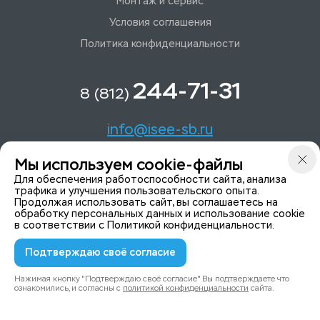
Монтаж и сервис
Условия соглашения
Политика конфиденциальности
244-71-31
8 (812)
info@isee-sb.ru
Мы используем cookie-файлы
Светлановский пр-кт, д. 70, корп. 1
Для обеспечения работоспособности сайта, анализа
трафика и улучшения пользовательского опыта.
Продолжая использовать сайт, вы соглашаетесь на
Мы в Telegam
обработку персональных данных и использование cookie
в соответствии с
Политикой конфиденциальности
.
Подтверждаю своё согласие
© 2015-2026 ISeeYou - системы безопасности
Политика конфиденциальности
Нажимая кнопку "Подтверждаю своё согласие" Вы подтверждаете что
ознакомились, и согласны с
политикой конфиденциальности
сайта.
0
0