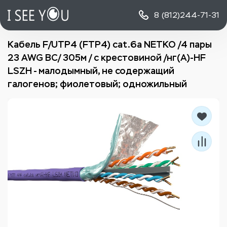
8 (812)
244-71-31
Кабель F/UTP4 (FTP4) cat.6a NETKO /4 пары
23 AWG BC/ 305м / с крестовиной /нг(А)-HF
LSZH - малодымный, не содержащий
галогенов; фиолетовый; одножильный