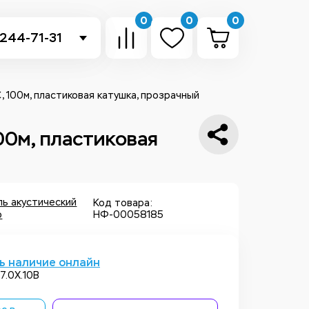
0
0
0
 244-71-31
-sb.ru
в Telegram
, 100м, пластиковая катушка, прозрачный
 в Whatsapp
00м, пластиковая
ть звонок
ль акустический
Код товара:
o
НФ-00058185
ь наличие онлайн
7.0X.10B