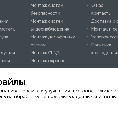
Монтаж систем
О нас
безопасности
Контакты
ения
Монтаж систем
Доставка и 
системы
видеонаблюдения
Монтаж и се
тупа
Монтаж домофонных
Условия сог
систем
Политика
одукция
Монтаж СКУД
конфиденци
тания
Монтаж охранно-
ссуары
пожарных систем
нно-
Монтаж шлагбаумов
файлы
нализации
Монтаж автоматики
анализа трафика и улучшения пользовательского
для ворот
сь на обработку персональных данных и использ