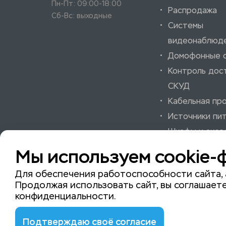
Пн-Пт: 09:00-18:00
Распродажа
Сб-Вс: выходные
Системы
видеонаблюд
Домофонные 
Контроль дос
СКУД
Кабельная пр
Источники пи
Шкафы и аксе
Системы охра
Мы используем cookie-
пожарной сиг
Для обеспечения работоспособности сайта, 
Продолжая использовать сайт, вы соглашаете
конфиденциальности
.
© 2015-2026 ISeeYou - системы безопасности
Подтверждаю своё согласие