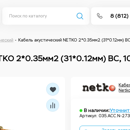
8 (812)
info@isee
Написать 
ческий
Кабель акустический NETKO 2*0.35мм2 (31*0.12мм) BC
Написать
KO 2*0.35мм2 (31*0.12мм) BC, 1
Заказа
Кабе
Netk
В наличии:
Уточнит
Артикул: 035.ACC.N-273