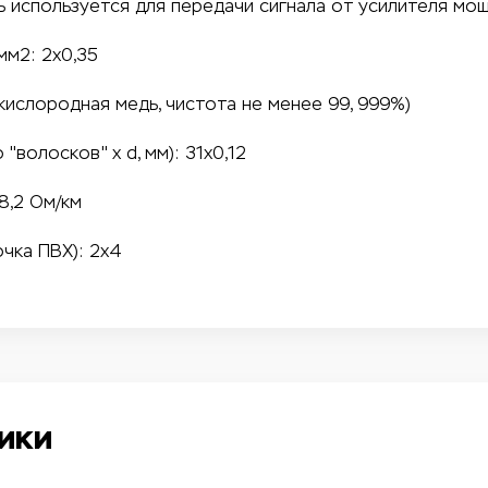
ь используется для передачи сигнала от усилителя мо
мм2: 2х0,35
кислородная медь, чистота не менее 99, 999%)
"волосков" х d, мм): 31х0,12
8,2 Ом/км
чка ПВХ): 2х4
ики