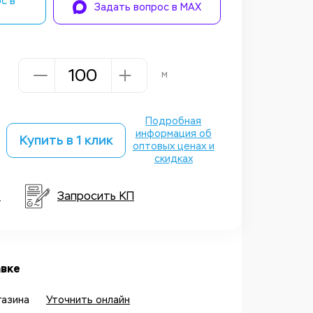
с в
Задать вопрос в MAX
м
Подробная
информация об
Купить в 1 клик
оптовых ценах и
скидках
т
Запросить КП
вке
газина
Уточнить онлайн