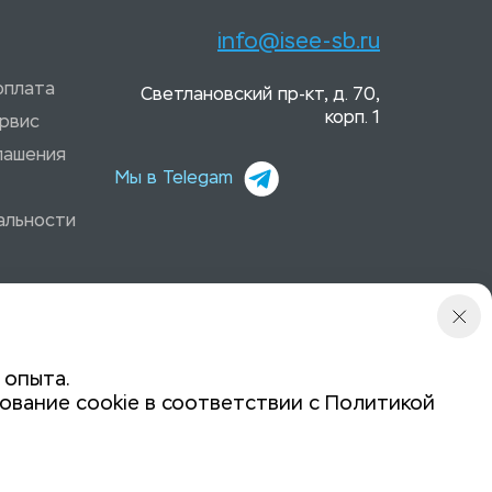
info@isee-sb.ru
оплата
Светлановский пр-кт, д. 70,
корп. 1
рвис
лашения
Мы в Telegam
альности
 опыта.
ование cookie в соответствии с
Политикой
Политика конфиденциальности