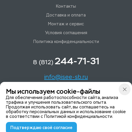
Контакты
Доставка и оплата
Монтаж и сервис
Условия соглашения
Политика конфиденциальности
244-71-31
8 (812)
info@isee-sb.ru
Мы используем cookie-файлы
Светлановский пр-кт, д. 70, корп. 1
Для обеспечения работоспособности сайта, анализа
трафика и улучшения пользовательского опыта.
Продолжая использовать сайт, вы соглашаетесь на
Мы в Telegam
обработку персональных данных и использование cookie
в соответствии с
Политикой конфиденциальности
.
Подтверждаю своё согласие
© 2015-2026 ISeeYou - системы безопасности