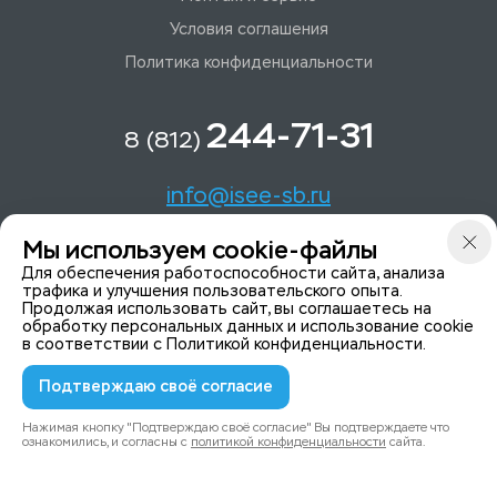
Условия соглашения
Политика конфиденциальности
244-71-31
8 (812)
info@isee-sb.ru
Мы используем cookie-файлы
Светлановский пр-кт, д. 70, корп. 1
Для обеспечения работоспособности сайта, анализа
трафика и улучшения пользовательского опыта.
Продолжая использовать сайт, вы соглашаетесь на
Мы в Telegam
обработку персональных данных и использование cookie
в соответствии с
Политикой конфиденциальности
.
Подтверждаю своё согласие
© 2015-2026 ISeeYou - системы безопасности
Политика конфиденциальности
Нажимая кнопку "Подтверждаю своё согласие" Вы подтверждаете что
ознакомились, и согласны с
политикой конфиденциальности
сайта.
0
0