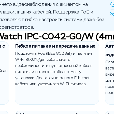
ннего видеонаблюдения с акцентом на
кладки лишних кабелей. Поддержка PoE и
 позволяют гибко настроить систему даже без
орегистратора.
Watch IPC-C042-G0/W (4m
 с
Гибкое питание и передача данных
Авт
Поддержка PoE (IEEE 802.3af) и наличие
ауд
Wi-Fi 802.11b/g/n избавляют от
Слот
необходимости тянуть отдельный кабель
вест
Scan
питания и интернет-кабель к месту
виде
установки. Достаточно одного Ethernet-
дин
кабеля или уверенного Wi-Fi-сигнала.
посе
прил