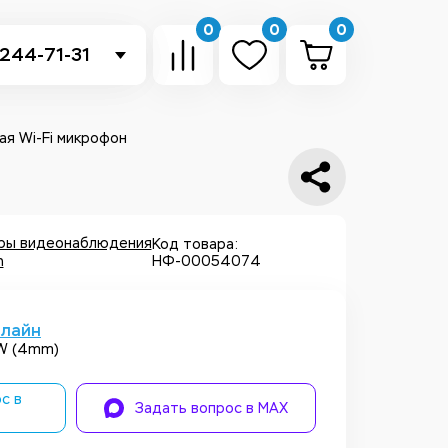
0
0
0
 244-71-31
-sb.ru
в Telegram
я Wi-Fi микрофон
 в Whatsapp
ть звонок
еры видеонаблюдения
Код товара:
h
НФ-00054074
нлайн
/W (4mm)
с в
Задать вопрос в MAX