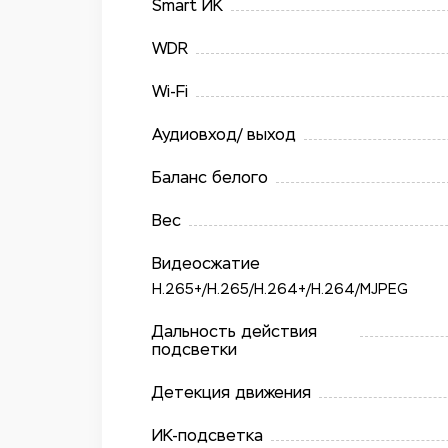
Smart ИК
WDR
Wi-Fi
Аудиовход/ выход
Баланс белого
Вес
Видеосжатие
H.265+/​H.265/​H.264+/​H.264/​MJPEG
Дальность действия
подсветки
Детекция движения
ИК-подсветка