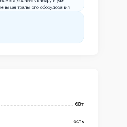
можете добавить камеру в уже
мены центрального оборудования.
6Вт
есть