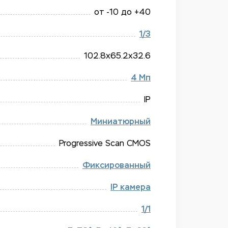
от -10 до +40
1/​3
102.8x65.2x32.6
4 Мп
IP
Миниатюрный
Progressive Scan CMOS
Фиксированный
IP камера
1/​1