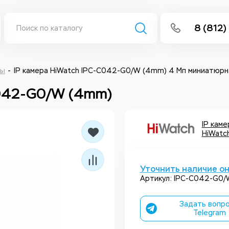
8 (812)
info@isee
Написать 
ры
IP камера HiWatch IPC-C042-G0/W (4mm) 4 Мп миниатюрна
C042-G0/W (4mm)
Написать
Заказа
IP кам
HiWatc
Уточнить наличие о
Артикул: IPC-C042-G0
Задать вопро
Telegram