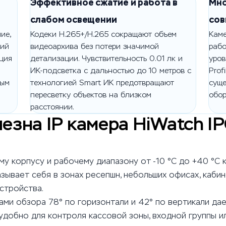
Эффективное сжатие и работа в
Мно
слабом освещении
сов
ие,
Кодеки H.265+/H.265 сокращают объем
Кам
ний
видеоархива без потери значимой
рабо
ция
детализации. Чувствительность 0.01 лк и
уров
ИК-подсветка с дальностью до 10 метров с
Prof
ным
технологией Smart ИК предотвращают
сущ
пересветку объектов на близком
обор
расстоянии.
лезна IP камера HiWatch 
у корпусу и рабочему диапазону от -10 °C до +40 °C 
ывает себя в зонах ресепшн, небольших офисах, кабин
стройства.
ами обзора 78° по горизонтали и 42° по вертикали да
 удобно для контроля кассовой зоны, входной группы 