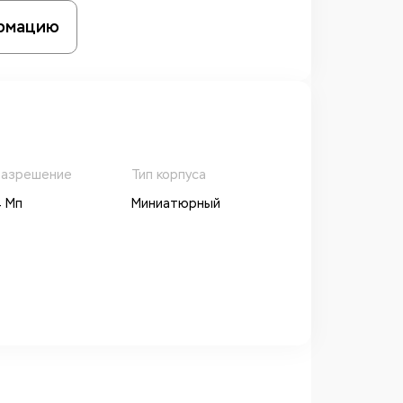
рмацию
азрешение
Тип корпуса
 Мп
Миниатюрный