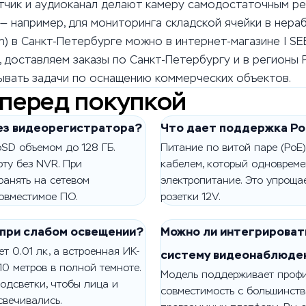
атчик и аудиоканал делают камеру самодостаточным р
 например, для мониторинга складской ячейки в нера
) в Санкт-Петербурге можно в интернет-магазине I SE
 доставляем заказы по Санкт-Петербургу и в регионы 
ывать задачи по оснащению коммерческих объектов.
 перед покупкой
без видеорегистратора?
Что дает поддержка Po
oSD объемом до 128 ГБ.
Питание по витой паре (PoE
ту без NVR. При
кабелем, который одновреме
анять на сетевом
электропитание. Это упрощае
овместимое ПО.
розетки 12V.
 при слабом освещении?
Можно ли интегрироват
т 0.01 лк, а встроенная ИК-
систему видеонаблюде
0 метров в полной темноте.
Модель поддерживает профи
одсветки, чтобы лица и
совместимость с большинств
свечивались.