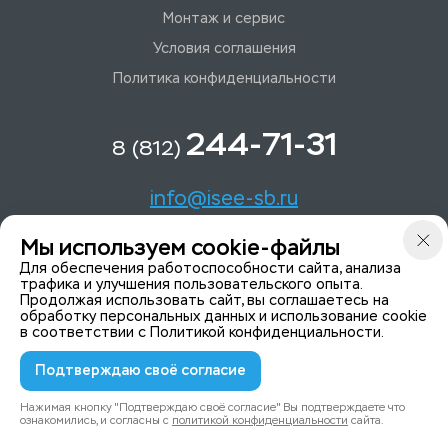
Монтаж и сервис
Условия соглашения
Политика конфиденциальности
244-71-31
8 (812)
info@isee-sb.ru
Мы используем cookie-файлы
Светлановский пр-кт, д. 70, корп. 1
Для обеспечения работоспособности сайта, анализа
трафика и улучшения пользовательского опыта.
Продолжая использовать сайт, вы соглашаетесь на
Мы в Telegam
обработку персональных данных и использование cookie
в соответствии с
Политикой конфиденциальности
.
Подтверждаю своё согласие
© 2015-2026 ISeeYou - системы безопасности
Политика конфиденциальности
Нажимая кнопку "Подтверждаю своё согласие" Вы подтверждаете что
ознакомились, и согласны с
политикой конфиденциальности
сайта.