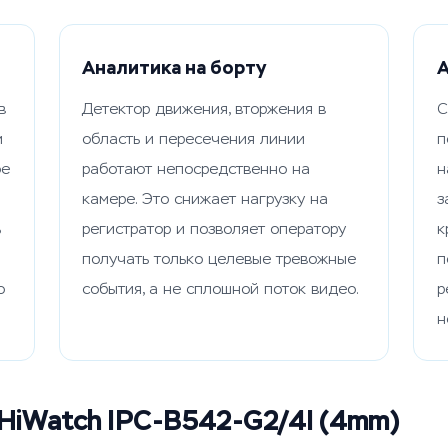
Аналитика на борту
А
в
Детектор движения, вторжения в
С
м
область и пересечения линии
п
ое
работают непосредственно на
н
камере. Это снижает нагрузку на
з
ь
регистратор и позволяет оператору
к
получать только целевые тревожные
п
о
события, а не сплошной поток видео.
р
н
 HiWatch IPC-B542-G2/4I (4mm)