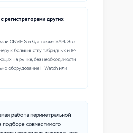
 с регистраторами других
ли ONVIF S и G, а также ISAPI. Это
еру к большинству гибридных и IP-
ующих на рынке, без необходимости
ьно оборудование HiWatch или
уемая работа периметральной
 в подборе совместимого
готовы проконсультировать вас