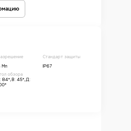
рмацию
азрешение
Стандарт защиты
 Мп
IP67
гол обзора
: 84°, В: 45°, Д:
00°