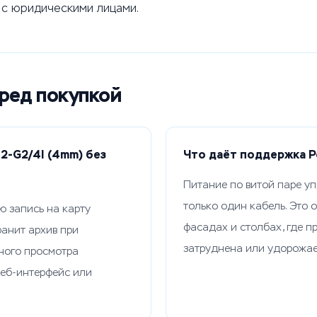
 с юридическими лицами.
еред покупкой
2-G2/4I (4mm) без
Что даёт поддержка P
Питание по витой паре уп
только один кабель. Это 
ю запись на карту
фасадах и столбах, где 
ранит архив при
затруднена или удорожае
ного просмотра
веб-интерфейс или