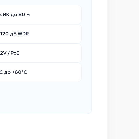
 ИК до 80 м
 120 дБ WDR
2V / PoE
°C до +60°C