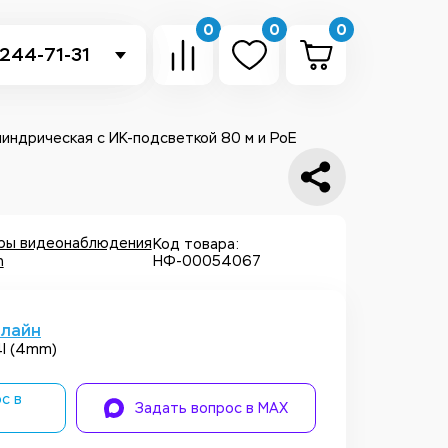
0
0
0
 244-71-31
-sb.ru
в Telegram
линдрическая с ИК-подсветкой 80 м и PoE
 в Whatsapp
ть звонок
еры видеонаблюдения
Код товара:
h
НФ-00054067
нлайн
4I (4mm)
с в
Задать вопрос в MAX