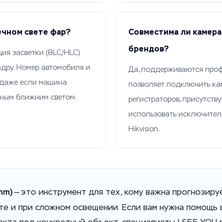
ечном свете фар?
Совместима ли камера
брендов?
ия засветки (BLC/HLC)
дру. Номер автомобиля и
Да, поддерживаются профи
 даже если машина
позволяет подключить кам
нным ближним светом.
регистраторов, присутств
использовать исключител
Hikvision.
mm)
— это инструмент для тех, кому важна прогнозир
те и при сложном освещении. Если вам нужна помощь
екта под конкретный объект, специалисты I SEE YOU 