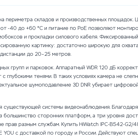
на периметра складов и производственных площадок. Ц
 от -40 до +60 °C и питание по PoE позволяют монтиро
мобоксов и прокладки силового кабеля. Фиксированный
нсированную картинку: достаточно широкую для охват
 дистанции до 20–25 метров.
ных групп и парковок. Аппаратный WDR 120 дБ коррект
с глубокими тенями. В таких условиях камера не слеп
ллектуальное шумоподавление 3D DNR убирает цифровой
я существующей системы видеонаблюдения. Благодаря п
я в большинство сторонних платформ, а три уровня до
е прав разным службам. Купить HiWatch IPC-B542-G2/4
E YOU с доставкой по городу и России. Действуют спе