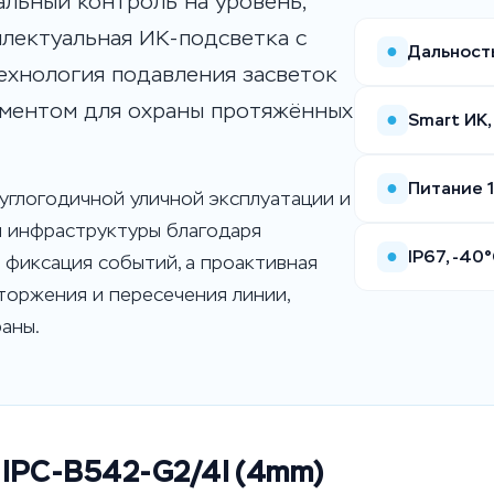
льный контроль на уровень,
ллектуальная ИК-подсветка с
●
Дальность
ехнология подавления засветок
ументом для охраны протяжённых
●
Smart ИК,
●
Питание 1
углогодичной уличной эксплуатации и
й инфраструктуры благодаря
●
IP67, -40
 фиксация событий, а проактивная
торжения и пересечения линии,
аны.
 IPC-B542-G2/4I (4mm)