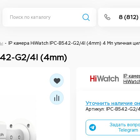
8 (812)
info@isee
Написать 
ры
IP камера HiWatch IPC-B542-G2/4I (4mm) 4 Мп уличная ци
542-G2/4I (4mm)
Написать
Заказа
IP кам
HiWatc
Уточнить наличие о
Артикул: IPC-B542-G2/
Задать вопро
Telegram