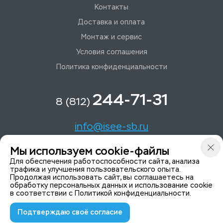
Контакты
Доставка и оплата
Монтаж и сервис
Условия соглашения
Политика конфиденциальности
244-71-31
8 (812)
info@isee-sb.ru
Мы используем cookie-файлы
Светлановский пр-кт, д. 70, корп. 1
Для обеспечения работоспособности сайта, анализа
трафика и улучшения пользовательского опыта.
Продолжая использовать сайт, вы соглашаетесь на
Мы в Telegam
обработку персональных данных и использование cookie
в соответствии с
Политикой конфиденциальности
.
Подтверждаю своё согласие
© 2015-2026 ISeeYou - системы безопасности