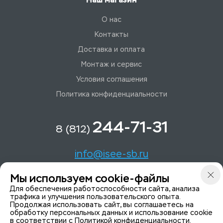
О нас
Контакты
Доставка и оплата
Монтаж и сервис
Условия соглашения
Политика конфиденциальности
244-71-31
8 (812)
info@isee-sb.ru
Мы используем cookie-файлы
Светлановский пр-кт, д. 70, корп. 1
Для обеспечения работоспособности сайта, анализа
трафика и улучшения пользовательского опыта.
Продолжая использовать сайт, вы соглашаетесь на
Мы в Telegam
обработку персональных данных и использование cookie
в соответствии с
Политикой конфиденциальности
.