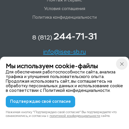
Монтаж и сервис
Условия соглашения
Политика конфиденциальности
244-71-31
8 (812)
info@isee-sb.ru
Мы используем cookie-файлы
Светлановский пр-кт, д. 70, корп. 1
Для обеспечения работоспособности сайта, анализа
трафика и улучшения пользовательского опыта.
Продолжая использовать сайт, вы соглашаетесь на
Мы в Telegam
обработку персональных данных и использование cookie
в соответствии с
Политикой конфиденциальности
.
Подтверждаю своё согласие
© 2015-2026 ISeeYou - системы безопасности
Политика конфиденциальности
Нажимая кнопку "Подтверждаю своё согласие" Вы подтверждаете что
ознакомились, и согласны с
политикой конфиденциальности
сайта.
0
0