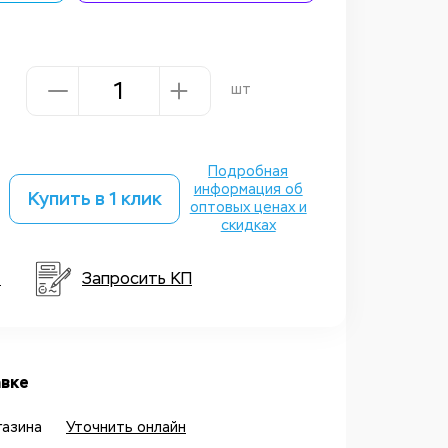
шт
Подробная
информация об
Купить в 1 клик
оптовых ценах и
скидках
т
Запросить КП
вке
газина
Уточнить онлайн