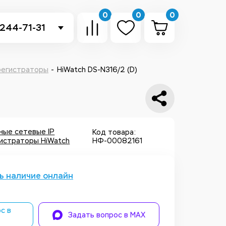
0
0
0
 244-71-31
-sb.ru
в Telegram
 регистраторы
HiWatch DS-N316/2 (D)
 в Whatsapp
ть звонок
ные сетевые IP
Код товара:
истраторы HiWatch
НФ-00082161
ь наличие онлайн
с в
Задать вопрос в MAX