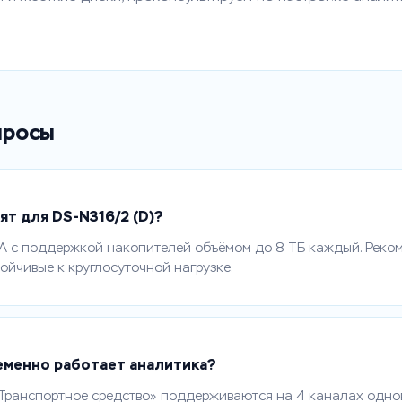
просы
ят для DS-N316/2 (D)?
TA с поддержкой накопителей объёмом до 8 ТБ каждый. Рек
ойчивые к круглосуточной нагрузке.
еменно работает аналитика?
Транспортное средство» поддерживаются на 4 каналах однов