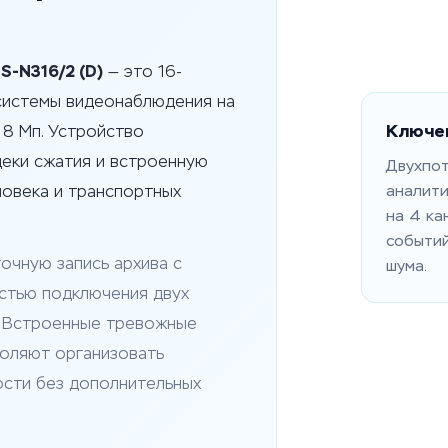
S-N316/2 (D)
— это 16-
системы видеонаблюдения на
Ключе
 8 Мп. Устройство
еки сжатия и встроенную
Двухпот
аналити
ловека и транспортных
на 4 ка
событий
очную запись архива с
шума.
стью подключения двух
. Встроенные тревожные
воляют организовать
ости без дополнительных