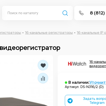
8 (812)
info@isee
Написать 
егистраторы
16-канальные регистраторы
16-канальные IP
Написать
p видеорегистратор
Заказа
16-каналь
видеорег
В наличии:
Уточнит
Артикул: DS-N316/2 (D)
Задать вопро
Telegram