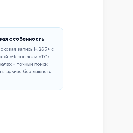
вая особенность
оковая запись H.265+ с
кой «Человек» и «ТС»
налах — точный поиск
 в архиве без лишнего